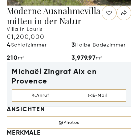
Moderne Ausnahmevilla
mitten in der Natur
Villa In Lauris
€1,200,000
4
3
Schlafzimmer
Halbe Badezimmer
210
3,979.97
m²
m²
Michaël Zingraf Aix en
Provence
Anruf
E-Mail
ANSICHTEN
Photos
MERKMALE