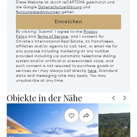
Diese Website ist durch reCAPTCHA geschützt und
die Google
Datenschutzerklärung
und
Nutzungsbedingungen
gelten.
Einreichen
By clicking "Submit" I agree to the
Privacy
Policy
and
Terms of Service
, and I consent for
Christie's International Real Estate, its franchisees,
affiliates and/or agents to call, text, or email me for
any purpose including marketing at any number
provided including via automatic telephone dialing
system and/or artificial or prerecorded voice, and
such consent is not required to purchase goods or
services as I may always call directly
here
. Standard
data and messaging rate may apply. You may
unsubscribe at any time.
Objekte in der Nähe