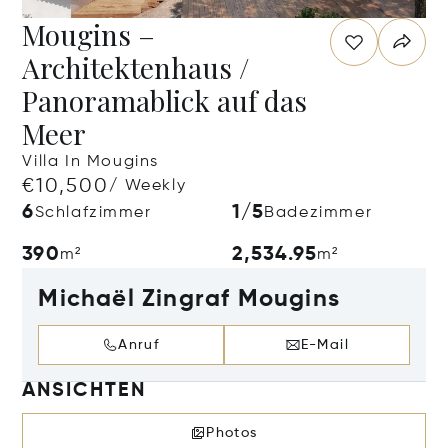
Mougins –
Architektenhaus /
Panoramablick auf das
Meer
Villa In Mougins
€10,500
/ Weekly
6
1/5
Schlafzimmer
Badezimmer
390
2,534.95
m²
m²
Michaël Zingraf Mougins
Anruf
E-Mail
ANSICHTEN
Photos