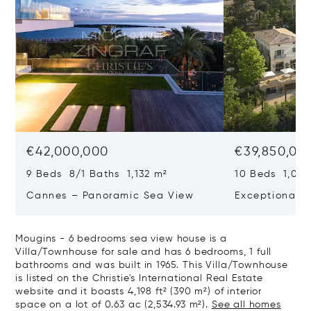
€42,000,000
€39,850,00
9 Beds 8/1 Baths 1,132 m²
10 Beds 1,020
Cannes – Panoramic Sea View
Exceptional P
Art Of Living
Mougins - 6 bedrooms sea view house is a
Villa/Townhouse for sale and has 6 bedrooms, 1 full
bathrooms and was built in 1965. This Villa/Townhouse
is listed on the Christie's International Real Estate
website and it boasts 4,198 ft² (390 m²) of interior
space on a lot of 0.63 ac (2,534.93 m²).
See all homes