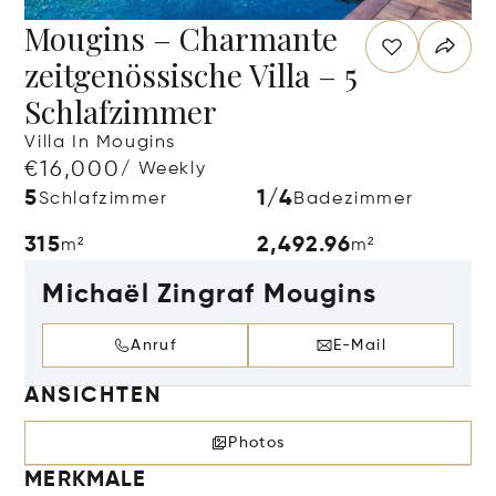
Mougins – Charmante
zeitgenössische Villa – 5
Schlafzimmer
Villa In Mougins
€16,000
/ Weekly
5
1/4
Schlafzimmer
Badezimmer
315
2,492.96
m²
m²
Michaël Zingraf Mougins
Anruf
E-Mail
ANSICHTEN
Photos
MERKMALE