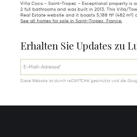
Villa Coco - Saint-Tropez - Exceptional property is
2 full bathrooms and was built in 2013. This Villa/Tow
Real Estate website and it boasts 5,188 ft² (482 m²) of
See all homes for sale in Saint-Tropez, France.
Erhalten Sie Updates zu 
E-Mail-Adresse*
Diese Website ist durch reCAPTCHA geschützt und die Goo