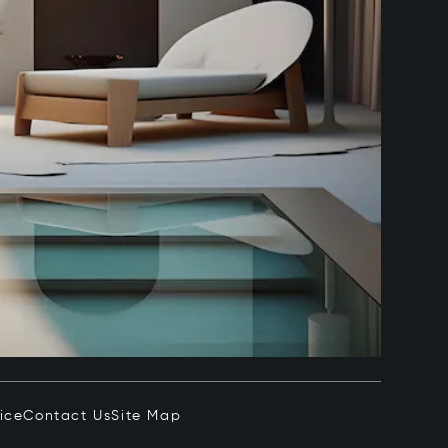
ice
Contact Us
Site Map