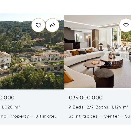
0,000
€39,000,000
 1,020 m²
9 Beds 2/7 Baths 1,124 m²
onal Property – Ultimate
Saint-tropez - Center - S
iving & Well-being
Town House