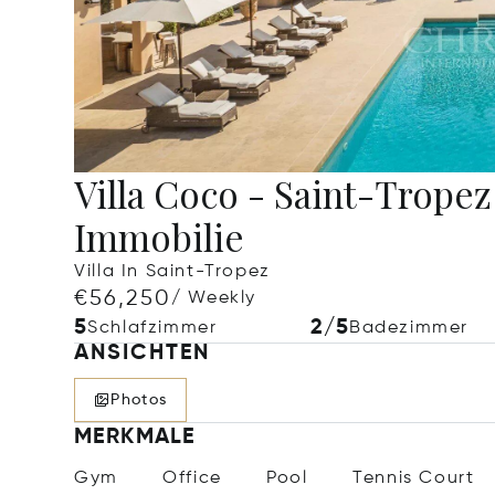
Villa Coco - Saint-Trope
Immobilie
Villa In Saint-Tropez
€56,250
/ Weekly
5
2/5
Schlafzimmer
Badezimmer
ANSICHTEN
Photos
MERKMALE
Gym
Office
Pool
Tennis Court