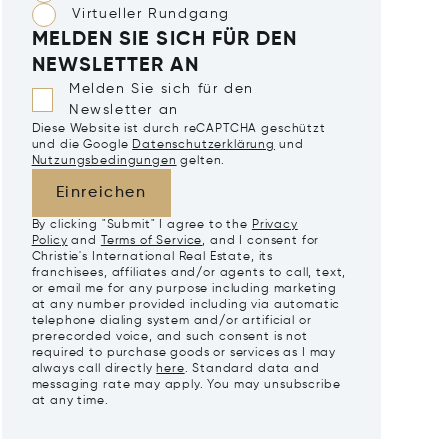
Virtueller Rundgang
MELDEN SIE SICH FÜR DEN
NEWSLETTER AN
Melden Sie sich für den
Newsletter an
Diese Website ist durch reCAPTCHA geschützt
und die Google
Datenschutzerklärung
und
Nutzungsbedingungen
gelten.
Einreichen
By clicking "Submit" I agree to the
Privacy
Policy
and
Terms of Service
, and I consent for
Christie's International Real Estate, its
franchisees, affiliates and/or agents to call, text,
or email me for any purpose including marketing
at any number provided including via automatic
telephone dialing system and/or artificial or
prerecorded voice, and such consent is not
required to purchase goods or services as I may
always call directly
here
. Standard data and
messaging rate may apply. You may unsubscribe
at any time.