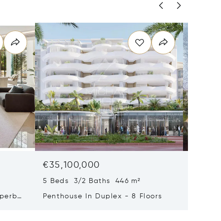
€35,100,000
€29,0
5 Beds 3/2 Baths 446 m²
9 Beds 
uperb
Penthouse In Duplex - 8 Floors
Waterfr
Cap Fer