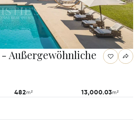
z - Außergewöhnliche
482
13,000.03
m²
m²