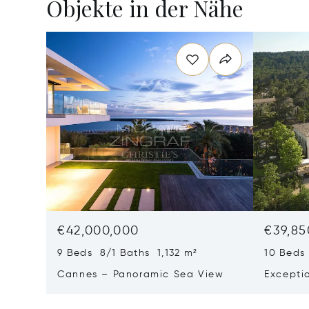
Objekte in der Nähe
€42,000,000
€39,85
9 Beds 8/1 Baths 1,132 m²
10 Beds
Cannes – Panoramic Sea View
Excepti
Art Of L