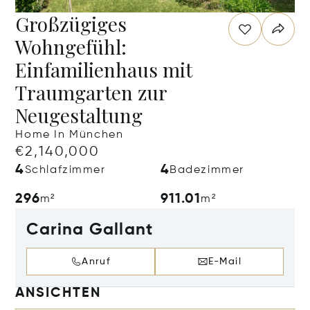
Großzügiges
Wohngefühl:
Einfamilienhaus mit
Traumgarten zur
Neugestaltung
Home In München
€2,140,000
4
4
Schlafzimmer
Badezimmer
296
911.01
m²
m²
Carina Gallant
Anruf
E-Mail
ANSICHTEN