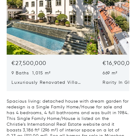
€27,500,000
€16,900,00
9 Baths 1,015 m²
669 m²
Luxuriously Renovated Villa
Rarity In Glo
Jewel From 1928 With Pool,
class Residen
Cinema And Hammam
Ensemble Of 
Spacious living: detached house with dream garden for
Old Building
redesign is a Single Family Home/House for sale and
has 4 bedrooms, 4 full bathrooms and was built in 1984.
This Single Family Home/House is listed on the
Christie's International Real Estate website and it
boasts 3,186 ft² (296 m²) of interior space on a lot of
0.23 ac (911.00 m²).
See all homes for sale in München,