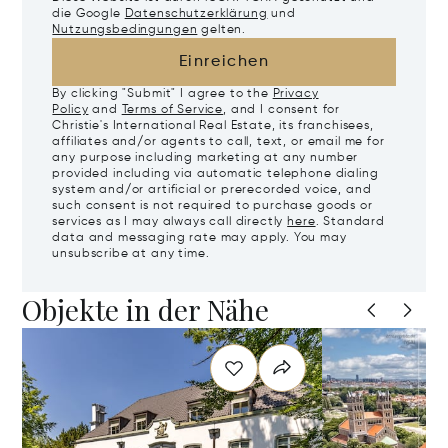
die Google
Datenschutzerklärung
und
Nutzungsbedingungen
gelten.
Einreichen
By clicking "Submit" I agree to the
Privacy
Policy
and
Terms of Service
, and I consent for
Christie's International Real Estate, its franchisees,
affiliates and/or agents to call, text, or email me for
any purpose including marketing at any number
provided including via automatic telephone dialing
system and/or artificial or prerecorded voice, and
such consent is not required to purchase goods or
services as I may always call directly
here
. Standard
data and messaging rate may apply. You may
unsubscribe at any time.
Objekte in der Nähe