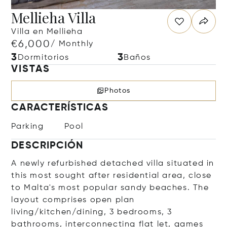
Mellieha Villa
Villa en Mellieha
€6,000
/ Monthly
3
3
Dormitorios
Baños
VISTAS
Photos
CARACTERÍSTICAS
Parking
Pool
DESCRIPCIÓN
A newly refurbished detached villa situated in
this most sought after residential area, close
to Malta's most popular sandy beaches. The
layout comprises open plan
living/kitchen/dining, 3 bedrooms, 3
bathrooms, interconnecting flat let, games