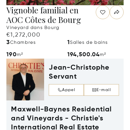
Vignoble familial en
AOC Côtes de Bourg
Vineyard dans Bourg
€1,272,000
3
1
Chambres
Salles de bains
190
194,500.04
m²
m²
Jean-Christophe
Servant
Appel
E-mail
Maxwell-Baynes Residential
and Vineyards - Christie's
International Real Estate