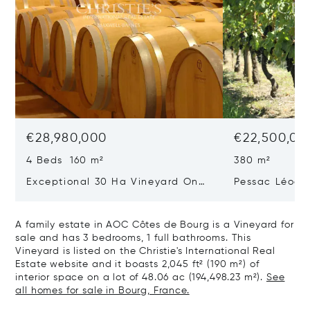
€28,980,000
€22,500,00
4 Beds 160 m²
380 m²
Exceptional 30 Ha Vineyard On
Pessac Léogn
The Right Bank
Hectares, Top 
A family estate in AOC Côtes de Bourg is a Vineyard for
sale and has 3 bedrooms, 1 full bathrooms. This
Vineyard is listed on the Christie's International Real
Estate website and it boasts 2,045 ft² (190 m²) of
interior space on a lot of 48.06 ac (194,498.23 m²).
See
all homes for sale in Bourg, France.