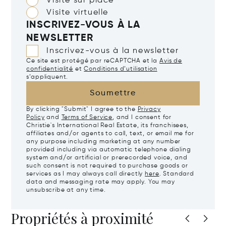
Visite sur place
Visite virtuelle
INSCRIVEZ-VOUS À LA
NEWSLETTER
Inscrivez-vous à la newsletter
Ce site est protégé par reCAPTCHA et la
Avis de
confidentialité
et
Conditions d’utilisation
s’appliquent.
Soumettre
By clicking "Submit" I agree to the
Privacy
Policy
and
Terms of Service
, and I consent for
Christie's International Real Estate, its franchisees,
affiliates and/or agents to call, text, or email me for
any purpose including marketing at any number
provided including via automatic telephone dialing
system and/or artificial or prerecorded voice, and
such consent is not required to purchase goods or
services as I may always call directly
here
. Standard
data and messaging rate may apply. You may
unsubscribe at any time.
Propriétés à proximité