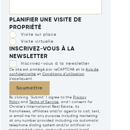
PLANIFIER UNE VISITE DE
PROPRIÉTÉ
Visite sur place
Visite virtuelle
INSCRIVEZ-VOUS À LA
NEWSLETTER
Inscrivez-vous à la newsletter
Ce site est protégé par reCAPTCHA et la
Avis de
confidentialité
et
Conditions d’utilisation
s’appliquent.
Soumettre
By clicking "Submit" I agree to the
Privacy
Policy
and
Terms of Service
, and I consent for
Christie's International Real Estate, its
franchisees, affiliates and/or agents to call, text,
or email me for any purpose including marketing
at any number provided including via automatic
telephone dialing system and/or artificial or
prerecorded voice, and such consent is not