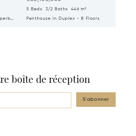
5 Beds 3/2 Baths 446 m²
9 Beds 
uperb
Penthouse In Duplex - 8 Floors
Waterfr
Cap Fer
re boîte de réception
S'abonner