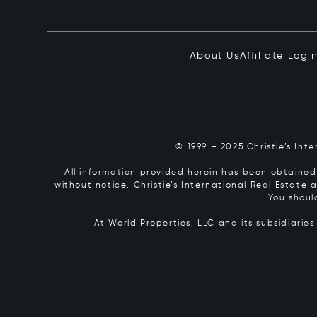
About Us
Affiliate Logi
© 1999 – 2025 Christie’s Int
All information provided herein has been obtained 
without notice. Christie’s International Real Estate
You shoul
At World Properties, LLC and its subsidiarie