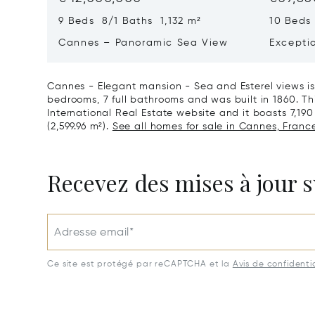
9 Beds 8/1 Baths 1,132 m²
10 Beds
Cannes – Panoramic Sea View
Excepti
Art Of L
Cannes - Elegant mansion - Sea and Esterel views is
bedrooms, 7 full bathrooms and was built in 1860. Thi
International Real Estate website and it boasts 7,190 
(2,599.96 m²).
See all homes for sale in Cannes, France
Recevez des mises à jour s
Adresse email*
Ce site est protégé par reCAPTCHA et la
Avis de confidentia