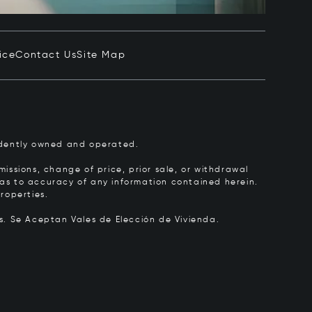
ice
Contact Us
Site Map
pendently owned and operated.
issions, change of price, prior sale, or withdrawal
y as to accuracy of any information contained herein.
roperties.
rs.
Se Aceptan Vales de Elección de Vivienda.