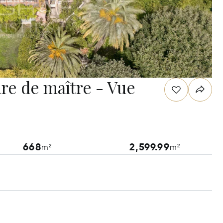
re de maître - Vue
668
2,599.99
m²
m²