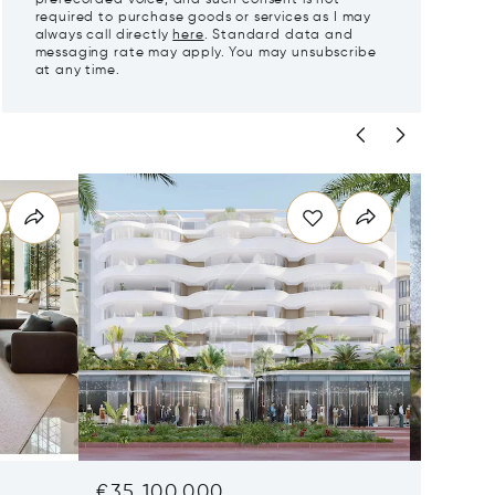
required to purchase goods or services as I may
always call directly
here
. Standard data and
messaging rate may apply. You may unsubscribe
at any time.
€35,100,000
€29,0