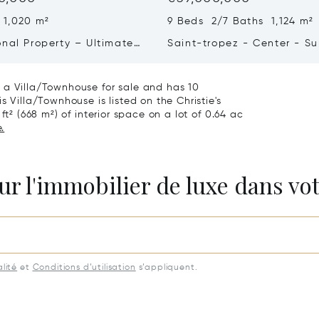
 1,020 m²
9 Beds 2/7 Baths 1,124 m²
onal Property – Ultimate
Saint-tropez - Center - S
iving & Well-being
Town House
 a Villa/Townhouse for sale and has 10
s Villa/Townhouse is listed on the Christie's
ft² (668 m²) of interior space on a lot of 0.64 ac
.
ur l'immobilier de luxe dans vot
lité
et
Conditions d’utilisation
s’appliquent.