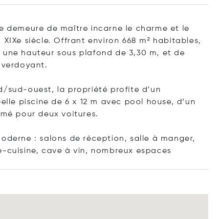
be demeure de maître incarne le charme et le
 XIXe siècle. Offrant environ 668 m² habitables,
 une hauteur sous plafond de 3,30 m, et de
t verdoyant.
d/sud-ouest, la propriété profite d’un
belle piscine de 6 x 12 m avec pool house, d’un
rmé pour deux voitures.
moderne : salons de réception, salle à manger,
e-cuisine, cave à vin, nombreux esp
aces