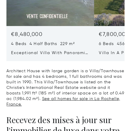
€8,480,000
€7,800,000
4 Beds 4 Half Baths 229 m²
6 Beds 456 m
Exceptional Villa With Panoramic
Villa In A Pri
Sea View - Ile De Re
Heart Of Sain
Architect House with large garden is a Villa/Townhouse
for sale and has 4 bedrooms, 1 full bathrooms and was
built in 1990. This Villa/Townhouse is listed on the
Christie's International Real Estate website and it
boasts 1,991 ft² (185 m²) of interior space on a lot of 0.49
ac (1,984.02 m²).
See all homes for sale in La Rochelle,
France.
Recevez des mises à jour sur
l'immobilier de luxe dans votre