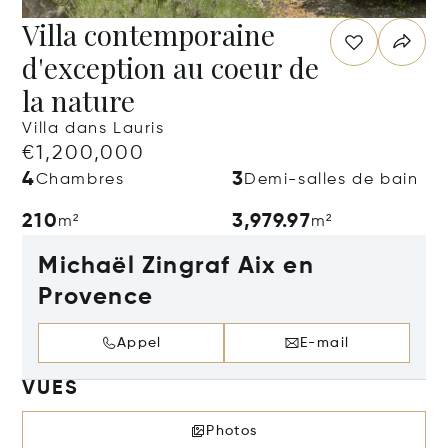
Villa contemporaine
d'exception au coeur de
la nature
Villa dans Lauris
€1,200,000
4
3
Chambres
Demi-salles de bain
210
3,979.97
m²
m²
Michaël Zingraf Aix en
Provence
Appel
E-mail
VUES
Photos