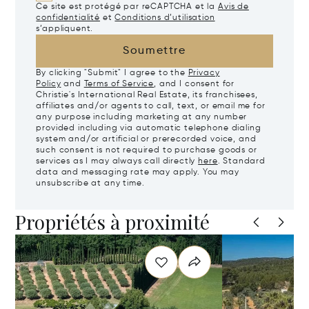
Ce site est protégé par reCAPTCHA et la
Avis de
confidentialité
et
Conditions d’utilisation
s’appliquent.
Soumettre
By clicking "Submit" I agree to the
Privacy
Policy
and
Terms of Service
, and I consent for
Christie's International Real Estate, its franchisees,
affiliates and/or agents to call, text, or email me for
any purpose including marketing at any number
provided including via automatic telephone dialing
system and/or artificial or prerecorded voice, and
such consent is not required to purchase goods or
services as I may always call directly
here
. Standard
data and messaging rate may apply. You may
unsubscribe at any time.
Propriétés à proximité