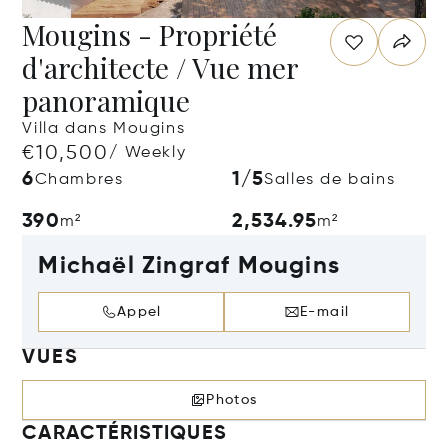
Mougins - Propriété
d'architecte / Vue mer
panoramique
Villa dans Mougins
€10,500
/ Weekly
6
1/5
Chambres
Salles de bains
390
2,534.95
m²
m²
Michaël Zingraf Mougins
Appel
E-mail
VUES
Photos
CARACTÉRISTIQUES