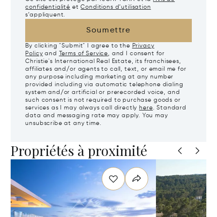
confidentialité
et
Conditions d’utilisation
s’appliquent.
Soumettre
By clicking "Submit" I agree to the
Privacy
Policy
and
Terms of Service
, and I consent for
Christie's International Real Estate, its franchisees,
affiliates and/or agents to call, text, or email me for
any purpose including marketing at any number
provided including via automatic telephone dialing
system and/or artificial or prerecorded voice, and
such consent is not required to purchase goods or
services as I may always call directly
here
. Standard
data and messaging rate may apply. You may
unsubscribe at any time.
Propriétés à proximité