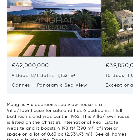
€42,000,000
€39,850,00
9 Beds 8/1 Baths 1,132 m²
10 Beds 1,020
Cannes – Panoramic Sea View
Exceptional P
Art Of Living
Mougins - 6 bedrooms sea view house is a
Villa/Townhouse for sale and has 6 bedrooms, 1 full
bathrooms and was built in 1965. This Villa/Townhouse
is listed on the Christie's International Real Estate
website and it boasts 4,198 ft² (390 m²) of interior
space on a lot of 0.63 ac (2,534.93 m²).
See all homes