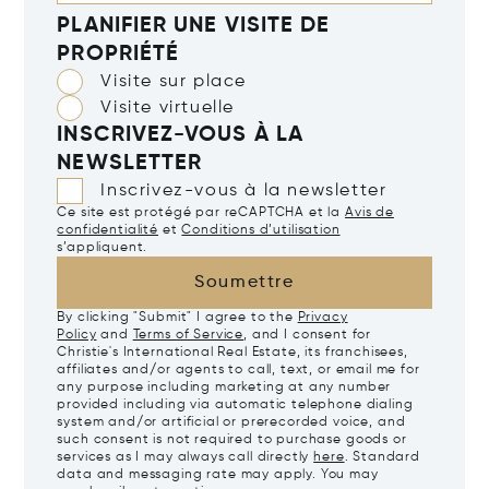
PLANIFIER UNE VISITE DE
PROPRIÉTÉ
Visite sur place
Visite virtuelle
INSCRIVEZ-VOUS À LA
NEWSLETTER
Inscrivez-vous à la newsletter
Ce site est protégé par reCAPTCHA et la
Avis de
confidentialité
et
Conditions d’utilisation
s’appliquent.
Soumettre
By clicking "Submit" I agree to the
Privacy
Policy
and
Terms of Service
, and I consent for
Christie's International Real Estate, its franchisees,
affiliates and/or agents to call, text, or email me for
any purpose including marketing at any number
provided including via automatic telephone dialing
system and/or artificial or prerecorded voice, and
such consent is not required to purchase goods or
services as I may always call directly
here
. Standard
data and messaging rate may apply. You may