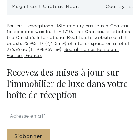
Magnificent Château Near
Country Estat
Poitiers
Of Land, In Th
Poitiers - exceptional 18th century castle is a Chateau
for sale and was built in 1710. This Chateau is listed on
the Christie's International Real Estate website and it
boasts 25,995 ft² (2,415 m²) of interior space on a lot of
276.76 ac (1,119,989.59 m²).
See all homes for sale in
Poitiers, France.
Recevez des mises à jour sur
l'immobilier de luxe dans votre
boîte de réception
Adresse email*
S'abonner