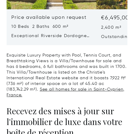
Price available upon request
€6,495,000
10 Beds 2 Baths 600 m²
2,400 m²
Exceptional Riverside Dordogne
Outstanding E
Château
Dordogne
Exquisite Luxury Property with Pool, Tennis Court, and
Breathtaking Views is a Villa/Townhouse for sale and
has 6 bedrooms, 6 full bathrooms and was built in 1700.
This Villa/Townhouse is listed on the Christie's
International Real Estate website and it boasts 7,922 ft²
(736 m²) of interior space on a lot of 45.40 ac
(183,742.29 m²).
See all homes for sale in Saint-Cyprien,
France.
Recevez des mises à jour sur
l'immobilier de luxe dans votre
boîte de réception