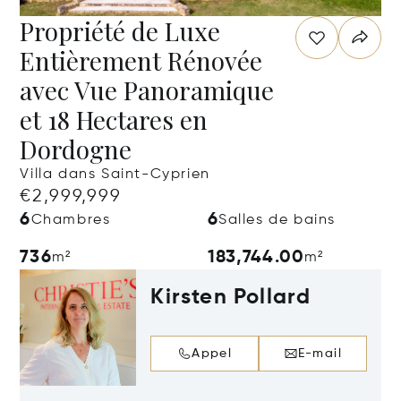
Propriété de Luxe
Entièrement Rénovée
avec Vue Panoramique
et 18 Hectares en
Dordogne
Villa dans Saint-Cyprien
€2,999,999
6
6
Chambres
Salles de bains
736
183,744.00
m²
m²
Kirsten Pollard
Appel
E-mail