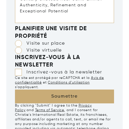
PLANIFIER UNE VISITE DE
PROPRIÉTÉ
Visite sur place
Visite virtuelle
INSCRIVEZ-VOUS À LA
NEWSLETTER
Inscrivez-vous à la newsletter
Ce site est protégé par reCAPTCHA et la
Avis de
confidentialité
et
Conditions d’utilisation
s’appliquent.
Soumettre
By clicking "Submit" I agree to the
Privacy
Policy
and
Terms of Service
, and I consent for
Christie's International Real Estate, its franchisees,
affiliates and/or agents to call, text, or email me for
any purpose including marketing at any number
provided including via automatic telephone dialing