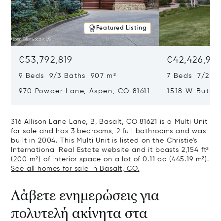
Featured Listing
€53,792,819
€42,426,917
9 Beds 9/3 Baths 907 m²
7 Beds 7/2 Ba
970 Powder Lane, Aspen, CO 81611
1518 W Butter
CO 81611
316 Allison Lane Lane, B, Basalt, CO 81621 is a Multi Unit
for sale and has 3 bedrooms, 2 full bathrooms and was
built in 2004. This Multi Unit is listed on the Christie's
International Real Estate website and it boasts 2,154 ft²
(200 m²) of interior space on a lot of 0.11 ac (445.19 m²).
See all homes for sale in Basalt, CO.
Λάβετε ενημερώσεις για
πολυτελή ακίνητα στα