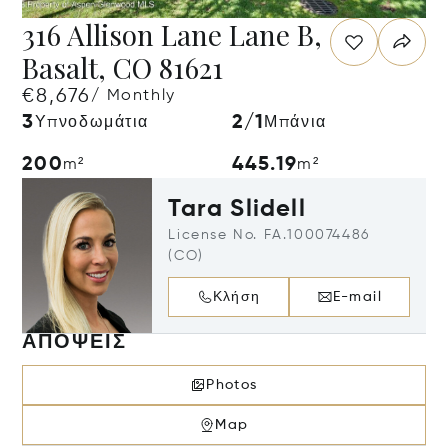
316 Allison Lane Lane B,
Basalt, CO 81621
€8,676
/ Monthly
3
2/1
Υπνοδωμάτια
Μπάνια
200
445.19
m²
m²
Tara Slidell
License No. FA.100074486
(CO)
Κλήση
E-mail
ΑΠΌΨΕΙΣ
Photos
Map