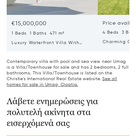
€15,000,000
Price availa
4 Beds 3 Bat
1 Beds 1 Baths 471 m²
Charming Gate
Luxury Waterfront Villa With
Direct Sea Access In Istria
Contemporary villa with pool and sea view near Umag
is a Villa/Townhouse for sale and has 2 bedrooms, 2 full
bathrooms. This Villa/Townhouse is listed on the
Christie's International Real Estate website.
See all
homes for sale in Umag, Croatia.
Λάβετε ενημερώσεις για
πολυτελή ακίνητα στα
εισερχόμενά σας