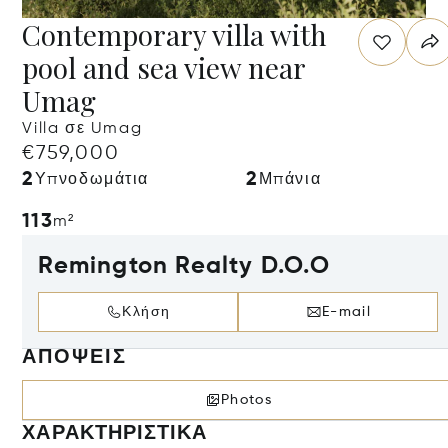
Contemporary villa with
pool and sea view near
Umag
Villa σε Umag
€759,000
2
2
Υπνοδωμάτια
Μπάνια
113
m²
Remington Realty D.O.O
Κλήση
E-mail
ΑΠΌΨΕΙΣ
Photos
ΧΑΡΑΚΤΗΡΙΣΤΙΚΆ