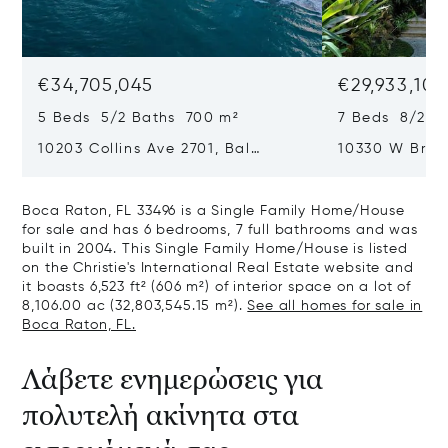
€34,705,045
€29,933,101
5 Beds 5/2 Baths 700 m²
7 Beds 8/2 B
10203 Collins Ave 2701, Bal
10330 W Broa
Harbour, FL 33154
Harbor Island
Boca Raton, FL 33496 is a Single Family Home/House
for sale and has 6 bedrooms, 7 full bathrooms and was
built in 2004. This Single Family Home/House is listed
on the Christie's International Real Estate website and
it boasts 6,523 ft² (606 m²) of interior space on a lot of
8,106.00 ac (32,803,545.15 m²).
See all homes for sale in
Boca Raton, FL.
Λάβετε ενημερώσεις για
πολυτελή ακίνητα στα