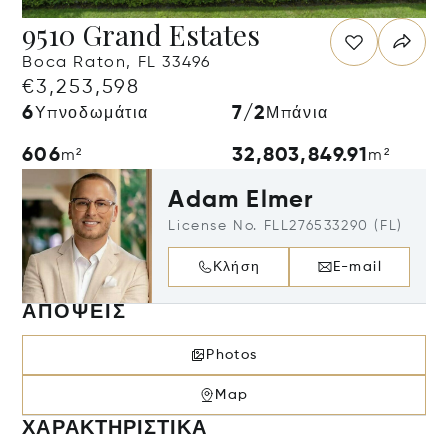
9510 Grand Estates
Boca Raton, FL 33496
€3,253,598
6
7/2
Υπνοδωμάτια
Μπάνια
606
32,803,849.91
m²
m²
Adam Elmer
License No. FLL276533290 (FL)
Κλήση
E-mail
ΑΠΌΨΕΙΣ
Photos
Map
ΧΑΡΑΚΤΗΡΙΣΤΙΚΆ