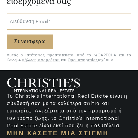
εισερχόμενά σας
Διεύθυνση Email*
Συνεισφέρω
Αυτός ο ιστότοπος προστατεύεται από το reCAPTCHA και το
Google
Δήλωση απορρήτου
και
Όροι υπηρεσίας
ισχύουν.
Το Christie's International Real Estate είναι η
σύνδεσή σας με τα καλύτερα σπίτια και
εμπειρίες. Ανεξάρτητα από τον προορισμό ή
τον τρόπο ζωής, το Christie's International
Real Estate είναι εκεί που ζει η πολυτέλεια.
ΜΗΝ ΧΆΣΕΤΕ ΜΙΑ ΣΤΙΓΜΉ