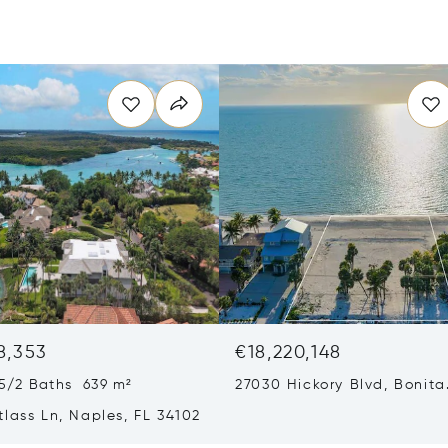
8,353
€18,220,148
5/2 Baths 639 m²
27030 Hickory Blvd, Bonita
Springs, FL 34134
lass Ln, Naples, FL 34102