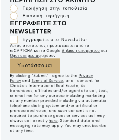
ΠΕΡΙΉΓΗΣΗ ΣΤΟ ΑΚΊΝΗΤΟ
Περιήγηση στην τοποθεσία
Εικονική περιήγηση
ΕΓΓΡΑΦΕΊΤΕ ΣΤΟ
NEWSLETTER
Εγγραφείτε στο Newsletter
Αυτός ο ιστότοπος προστατεύεται από το
reCAPTCHA και το Google
Δήλωση απορρήτου
και
Όροι υπηρεσίας
ισχύουν.
Υποτάσσομαι
By clicking "Submit" I agree to the
Privacy
Policy
and
Terms of Service
, and I consent for
Christie's International Real Estate, its
franchisees, affiliates and/or agents to call, text,
or email me for any purpose including marketing
at any number provided including via automatic
telephone dialing system and/or artificial or
prerecorded voice, and such consent is not
required to purchase goods or services as I may
always call directly
here
. Standard data and
messaging rate may apply. You may unsubscribe
at any time.