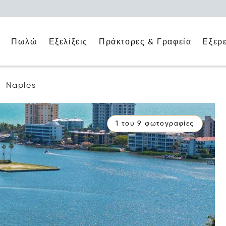
ο
Πράκτορες & Γραφεία
Εξερ
Πωλώ
Εξελίξεις
Naples
1 του 9 φωτογραφίες