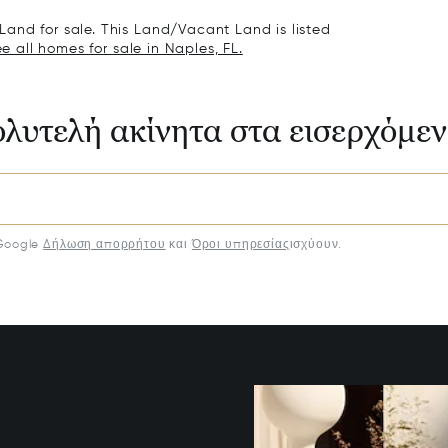
and for sale. This Land/Vacant Land is listed
e all homes for sale in Naples, FL.
ολυτελή ακίνητα στα εισερχόμε
Google
Δήλωση απορρήτου
και
Όροι υπηρεσίας
ισχύουν.