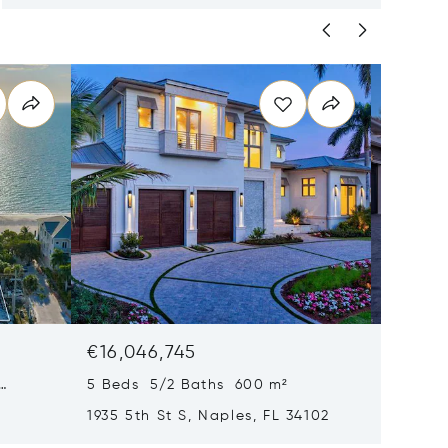
€16,046,745
€15,61
5 Beds 5/2 Baths 600 m²
6 Beds
1935 5th St S, Naples, FL 34102
1963 Gu
34102