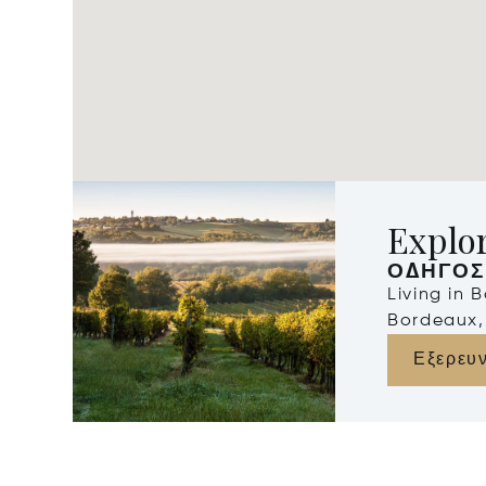
Explo
ΟΔΗΓΌΣ
Living in 
Bordeaux,
Εξερευ