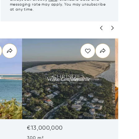
messaging rate may apply. You may unsubscribe
at any time.
€13,000,000
€11,75
300 m²
180 m²