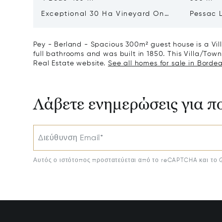
Exceptional 30 Ha Vineyard On
Pessac 
The Right Bank
Hectares
Pey - Berland - Spacious 300m² guest house is a Vi
full bathrooms and was built in 1850. This Villa/Townh
Real Estate website.
See all homes for sale in Bordea
Λάβετε ενημερώσεις για π
Διεύθυνση Email*
Αυτός ο ιστότοπος προστατεύεται από το reCAPTCHA και το 