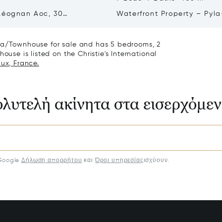
Léognan Aoc, 30
Waterfront Property – Pyla
, Top Terroir, Villa
mer
lla/Townhouse for sale and has 5 bedrooms, 2
ouse is listed on the Christie's International
ux, France.
ολυτελή ακίνητα στα εισερχόμε
Google
Δήλωση απορρήτου
και
Όροι υπηρεσίας
ισχύουν.