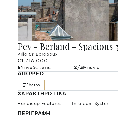
Pey - Berland - Spacious
Villa σε Bordeaux
€1,716,000
5
2/3
Υπνοδωμάτια
Μπάνια
ΑΠΌΨΕΙΣ
Photos
ΧΑΡΑΚΤΗΡΙΣΤΙΚΆ
Handicap Features
Intercom System
ΠΕΡΙΓΡΑΦΉ