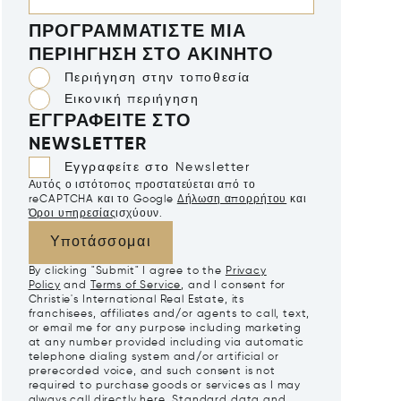
ΠΡΟΓΡΑΜΜΑΤΊΣΤΕ ΜΙΑ
ΠΕΡΙΉΓΗΣΗ ΣΤΟ ΑΚΊΝΗΤΟ
Περιήγηση στην τοποθεσία
Εικονική περιήγηση
ΕΓΓΡΑΦΕΊΤΕ ΣΤΟ
NEWSLETTER
Εγγραφείτε στο Newsletter
Αυτός ο ιστότοπος προστατεύεται από το
reCAPTCHA και το Google
Δήλωση απορρήτου
και
Όροι υπηρεσίας
ισχύουν.
Υποτάσσομαι
By clicking "Submit" I agree to the
Privacy
Policy
and
Terms of Service
, and I consent for
Christie's International Real Estate, its
franchisees, affiliates and/or agents to call, text,
or email me for any purpose including marketing
at any number provided including via automatic
telephone dialing system and/or artificial or
prerecorded voice, and such consent is not
required to purchase goods or services as I may
always call directly
here
. Standard data and