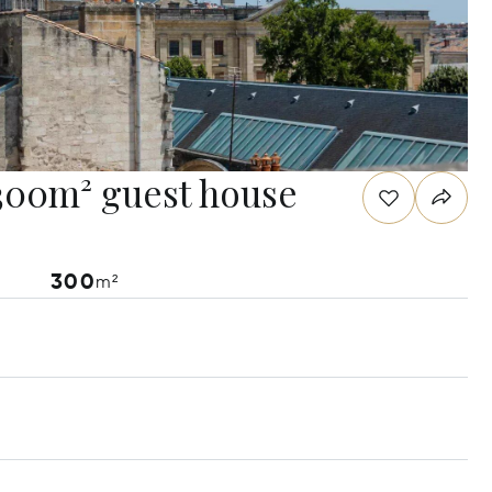
 300m² guest house
300
m²