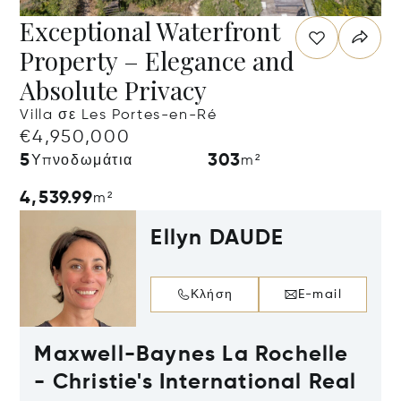
Exceptional Waterfront
Property – Elegance and
Absolute Privacy
Villa σε Les Portes-en-Ré
€4,950,000
5
303
Υπνοδωμάτια
m²
4,539.99
m²
Ellyn DAUDE
Κλήση
E-mail
Maxwell-Baynes La Rochelle
- Christie's International Real