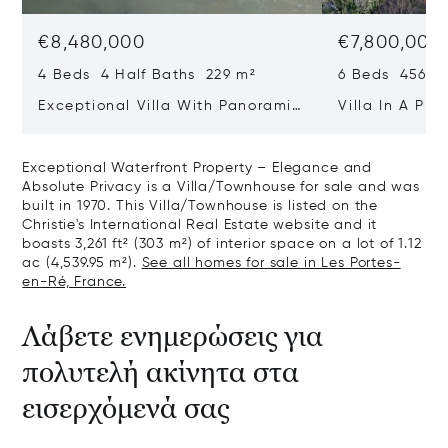
€8,480,000
€7,800,000
4 Beds 4 Half Baths 229 m²
6 Beds 456 m
Exceptional Villa With Panoramic
Villa In A Pri
Sea View - Ile De Re
Heart Of Sain
Exceptional Waterfront Property – Elegance and
Absolute Privacy is a Villa/Townhouse for sale and was
built in 1970. This Villa/Townhouse is listed on the
Christie's International Real Estate website and it
boasts 3,261 ft² (303 m²) of interior space on a lot of 1.12
ac (4,539.95 m²).
See all homes for sale in Les Portes-
en-Ré, France.
Λάβετε ενημερώσεις για
πολυτελή ακίνητα στα
εισερχόμενά σας