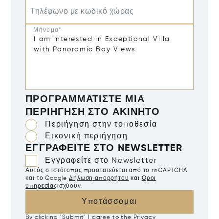
Τηλέφωνο με κωδικό χώρας
Μήνυμα*
ΠΡΟΓΡΑΜΜΑΤΊΣΤΕ ΜΙΑ
ΠΕΡΙΉΓΗΣΗ ΣΤΟ ΑΚΊΝΗΤΟ
Περιήγηση στην τοποθεσία
Εικονική περιήγηση
ΕΓΓΡΑΦΕΊΤΕ ΣΤΟ NEWSLETTER
Εγγραφείτε στο Newsletter
Αυτός ο ιστότοπος προστατεύεται από το reCAPTCHA
και το Google
Δήλωση απορρήτου
και
Όροι
υπηρεσίας
ισχύουν.
Υποτάσσομαι
By clicking "Submit" I agree to the
Privacy