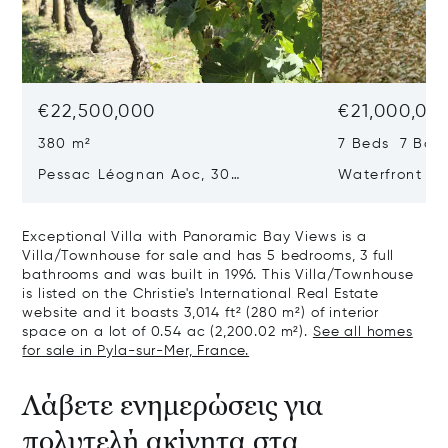
€22,500,000
€21,000,00
380 m²
7 Beds 7 Bat
Pessac Léognan Aoc, 30
Waterfront Pr
Hectares, Top Terroir, Villa
mer
Exceptional Villa with Panoramic Bay Views is a
Villa/Townhouse for sale and has 5 bedrooms, 3 full
bathrooms and was built in 1996. This Villa/Townhouse
is listed on the Christie's International Real Estate
website and it boasts 3,014 ft² (280 m²) of interior
space on a lot of 0.54 ac (2,200.02 m²).
See all homes
for sale in Pyla-sur-Mer, France.
Λάβετε ενημερώσεις για
πολυτελή ακίνητα στα