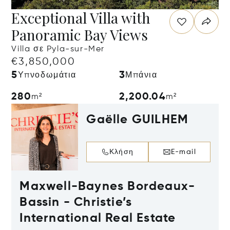
Exceptional Villa with
Panoramic Bay Views
Villa σε Pyla-sur-Mer
€3,850,000
5
3
Υπνοδωμάτια
Μπάνια
280
2,200.04
m²
m²
Gaëlle GUILHEM
Κλήση
E-mail
Maxwell-Baynes Bordeaux-
Bassin - Christie’s
International Real Estate