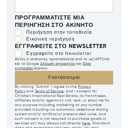
ΠΡΟΓΡΑΜΜΑΤΊΣΤΕ ΜΙΑ
ΠΕΡΙΉΓΗΣΗ ΣΤΟ ΑΚΊΝΗΤΟ
Περιήγηση στην τοποθεσία
Εικονική περιήγηση
ΕΓΓΡΑΦΕΊΤΕ ΣΤΟ NEWSLETTER
Εγγραφείτε στο Newsletter
Αυτός ο ιστότοπος προστατεύεται από το reCAPTCHA
και το Google
Δήλωση απορρήτου
και
Όροι
υπηρεσίας
ισχύουν.
Υποτάσσομαι
By clicking "Submit" I agree to the
Privacy
Policy
and
Terms of Service
, and I consent for
Christie's International Real Estate, its franchisees,
affiliates and/or agents to call, text, or email me for
any purpose including marketing at any number
provided including via automatic telephone dialing
system and/or artificial or prerecorded voice, and
such consent is not required to purchase goods or
services as I may always call directly
here
. Standard