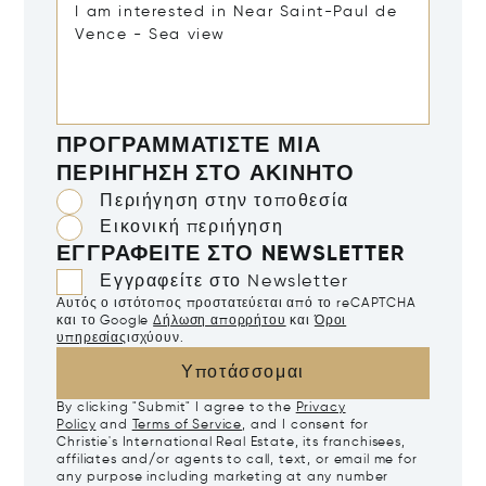
ΠΡΟΓΡΑΜΜΑΤΊΣΤΕ ΜΙΑ
ΠΕΡΙΉΓΗΣΗ ΣΤΟ ΑΚΊΝΗΤΟ
Περιήγηση στην τοποθεσία
Εικονική περιήγηση
ΕΓΓΡΑΦΕΊΤΕ ΣΤΟ NEWSLETTER
Εγγραφείτε στο Newsletter
Αυτός ο ιστότοπος προστατεύεται από το reCAPTCHA
και το Google
Δήλωση απορρήτου
και
Όροι
υπηρεσίας
ισχύουν.
Υποτάσσομαι
By clicking "Submit" I agree to the
Privacy
Policy
and
Terms of Service
, and I consent for
Christie's International Real Estate, its franchisees,
affiliates and/or agents to call, text, or email me for
any purpose including marketing at any number