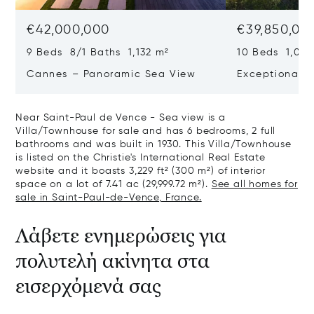
€42,000,000
€39,850,00
9 Beds 8/1 Baths 1,132 m²
10 Beds 1,020
Cannes – Panoramic Sea View
Exceptional P
Art Of Living
Near Saint-Paul de Vence - Sea view is a
Villa/Townhouse for sale and has 6 bedrooms, 2 full
bathrooms and was built in 1930. This Villa/Townhouse
is listed on the Christie's International Real Estate
website and it boasts 3,229 ft² (300 m²) of interior
space on a lot of 7.41 ac (29,999.72 m²).
See all homes for
sale in Saint-Paul-de-Vence, France.
Λάβετε ενημερώσεις για
πολυτελή ακίνητα στα
εισερχόμενά σας