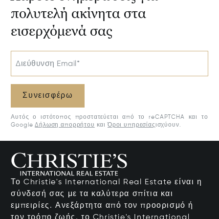
πολυτελή ακίνητα στα
εισερχόμενά σας
Διεύθυνση Email*
Συνεισφέρω
Αυτός ο ιστότοπος προστατεύεται από το reCAPTCHA και το
Google
Δήλωση απορρήτου
και
Όροι υπηρεσίας
ισχύουν.
Το Christie's International Real Estate είναι η
σύνδεσή σας με τα καλύτερα σπίτια και
εμπειρίες. Ανεξάρτητα από τον προορισμό ή
τον τρόπο ζωής, το Christie's International