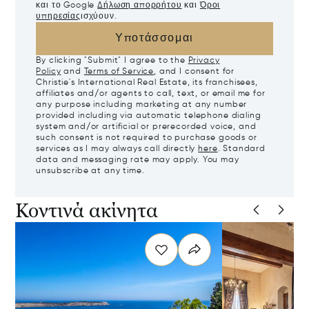
και το Google
Δήλωση απορρήτου
και
Όροι
υπηρεσίας
ισχύουν.
Υποτάσσομαι
By clicking "Submit" I agree to the
Privacy
Policy
and
Terms of Service
, and I consent for
Christie's International Real Estate, its franchisees,
affiliates and/or agents to call, text, or email me for
any purpose including marketing at any number
provided including via automatic telephone dialing
system and/or artificial or prerecorded voice, and
such consent is not required to purchase goods or
services as I may always call directly
here
. Standard
data and messaging rate may apply. You may
unsubscribe at any time.
Κοντινά ακίνητα