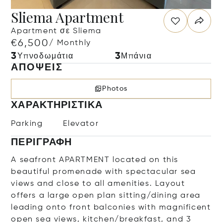
Sliema Apartment
Apartment σε Sliema
€6,500
/ Monthly
3
3
Υπνοδωμάτια
Μπάνια
ΑΠΌΨΕΙΣ
Photos
ΧΑΡΑΚΤΗΡΙΣΤΙΚΆ
Parking
Elevator
ΠΕΡΙΓΡΑΦΉ
A seafront APARTMENT located on this
beautiful promenade with spectacular sea
views and close to all amenities. Layout
offers a large open plan sitting/dining area
leading onto front balconies with magnificent
open sea views, kitchen/breakfast, and 3