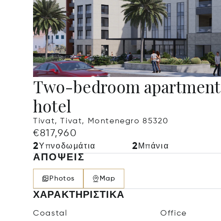
Two-bedroom apartment i
hotel
Tivat, Tivat, Montenegro 85320
€817,960
2
2
Υπνοδωμάτια
Μπάνια
ΑΠΌΨΕΙΣ
Photos
Map
ΧΑΡΑΚΤΗΡΙΣΤΙΚΆ
Coastal
Office