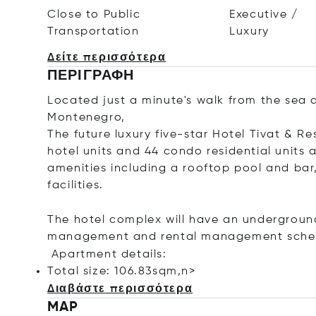
Close to Public
Executive /
Transportation
Luxury
Δείτε περισσότερα
ΠΕΡΙΓΡΑΦΉ
Located just a minute's walk from the sea 
Montenegro,
The future luxury five-star Hotel
Tivat & Res
hotel units and 44 condo residential units 
amenities including a rooftop pool and bar,
facilities.
The hotel complex will have an underground
management and rental management sche
Apartment details:
Total size: 106.83sqm,n>
Διαβάστε περισσότερα
MAP