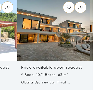
quest
Price available upon request
Price 
9 Beds 10/1 Baths 63 m²
5 Beds 
Obala Djursevica, Tivat,
Marici,
Montenegro 85320