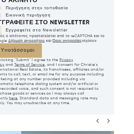
ΤΟ ΑΚΊΝΗΤΟ
Περιήγηση στην τοποθεσία
Εικονική περιήγηση
ΓΓΡΑΦΕΊΤΕ ΣΤΟ NEWSLETTER
Εγγραφείτε στο Newsletter
ός ο ιστότοπος προστατεύεται από το reCAPTCHA και το
ogle
Δήλωση απορρήτου
και
Όροι υπηρεσίας
ισχύουν.
Υποτάσσομαι
clicking "Submit" I agree to the
Privacy
icy
and
Terms of Service
, and I consent for Christie's
ernational Real Estate, its franchisees, affiliates and/or
nts to call, text, or email me for any purpose including
keting at any number provided including via
omatic telephone dialing system and/or artificial or
recorded voice, and such consent is not required to
chase goods or services as I may always call
ectly
here
. Standard data and messaging rate may
ly. You may unsubscribe at any time.