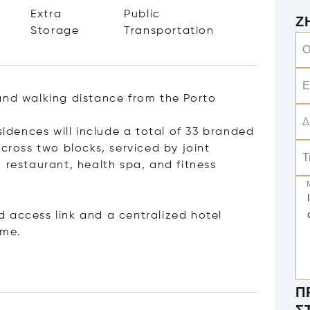
Extra
Public
Ζ
Storage
Transportation
Ο
Ε
and walking distance from the Porto
Δ
idences will include a total of 33 branded
across two blocks, serviced by joint
Τ
 restaurant, health spa, and fitness
 access link and a centralized hotel
me.
Π