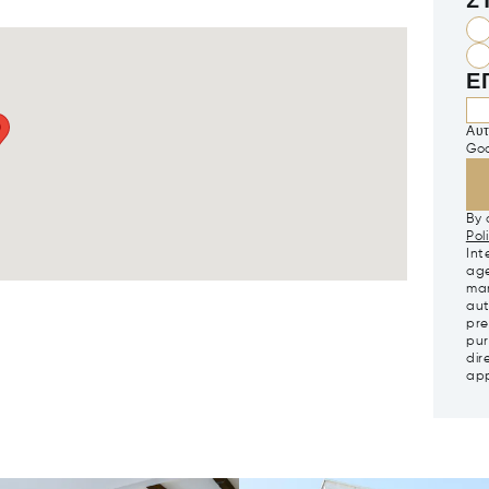
Σ
Ε
Αυτ
Go
By 
Pol
Int
age
mar
aut
pre
pur
dir
app