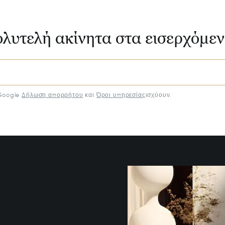
ολυτελή ακίνητα στα εισερχόμε
Google
Δήλωση απορρήτου
και
Όροι υπηρεσίας
ισχύουν.