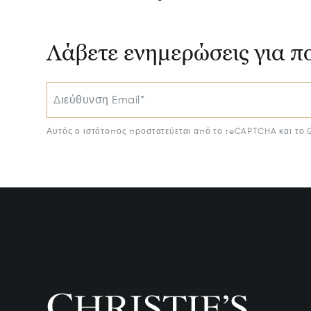
Λάβετε ενημερώσεις για π
Διεύθυνση Email*
Αυτός ο ιστότοπος προστατεύεται από το reCAPTCHA και το 