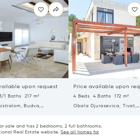
vailable upon request
Price available upon re
3/1 Baths 217 m²
4 Beds 4 Baths 172 m²
istralom, Budva,
Obala Djurasevica, Tivat,
gro 85310
Montenegro 85320
or sale and has 2 bedrooms, 2 full bathrooms.
ational Real Estate website.
See all homes for