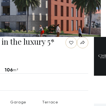
n the luxury 5*
106
m²
Garage
Terrace