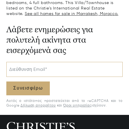
bedrooms, 4 full bathrooms. This Villa/Townhouse is
listed on the Christie's International Real Estate
website.
See all homes for sale in Marrakesh, Morocco.
Λάβετε ενημερώσεις για
πολυτελή ακίνητα στα
εισερχόμενά σας
Διεύθυνση Email*
Συνεισφέρω
Αυτός ο ιστότοπος προστατεύεται από το reCAPTCHA και το
Google
Δήλωση απορρήτου
και
Όροι υπηρεσίας
ισχύουν.