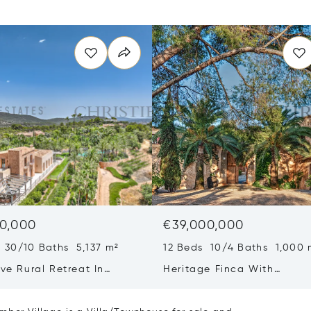
0,000
€39,000,000
 30/10 Baths 5,137 m²
12 Beds 10/4 Baths 1,000 
ive Rural Retreat In
Heritage Finca With
a Featuring Guest Houses
Contemporary Wine Produc
ineyard
On Mallorca