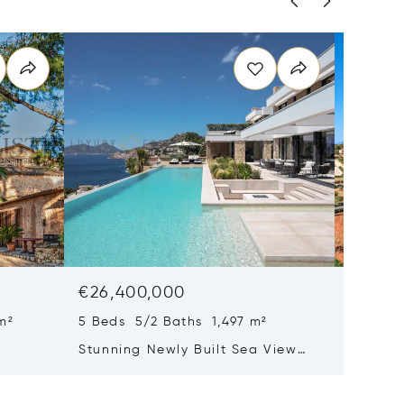
€26,400,000
€25,0
m²
5 Beds 5/2 Baths 1,497 m²
22 Beds
Stunning Newly Built Sea View
Pristin
tion
Villa With Infinity Pool And Spa
Mallorc
Area
Hotel L