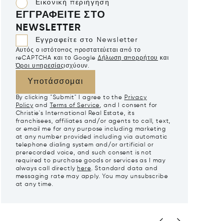
Εικονική περιήγηση
ΕΓΓΡΑΦΕΊΤΕ ΣΤΟ
NEWSLETTER
Εγγραφείτε στο Newsletter
Αυτός ο ιστότοπος προστατεύεται από το
reCAPTCHA και το Google
Δήλωση απορρήτου
και
Όροι υπηρεσίας
ισχύουν.
Υποτάσσομαι
By clicking "Submit" I agree to the
Privacy
Policy
and
Terms of Service
, and I consent for
Christie's International Real Estate, its
franchisees, affiliates and/or agents to call, text,
or email me for any purpose including marketing
at any number provided including via automatic
telephone dialing system and/or artificial or
prerecorded voice, and such consent is not
required to purchase goods or services as I may
always call directly
here
. Standard data and
messaging rate may apply. You may unsubscribe
at any time.