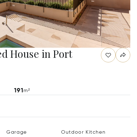
ed House in Port
191
m²
Garage
Outdoor Kitchen