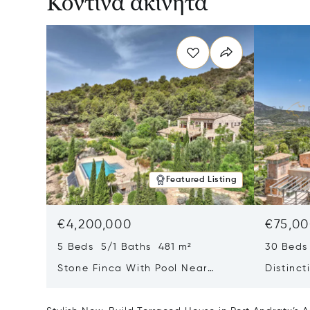
Κοντινά ακίνητα
Featured Listing
€4,200,000
€75,00
5 Beds 5/1 Baths 481 m²
30 Beds
Stone Finca With Pool Near
Distinct
Manacor And Coast Ready For
Mallorc
First Occupancy
And A V