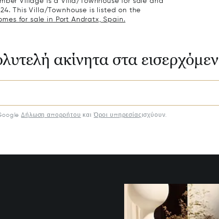
mber Village is a Villa/Townhouse for sale and
24. This Villa/Townhouse is listed on the
omes for sale in Port Andratx, Spain.
ολυτελή ακίνητα στα εισερχόμε
Google
Δήλωση απορρήτου
και
Όροι υπηρεσίας
ισχύουν.