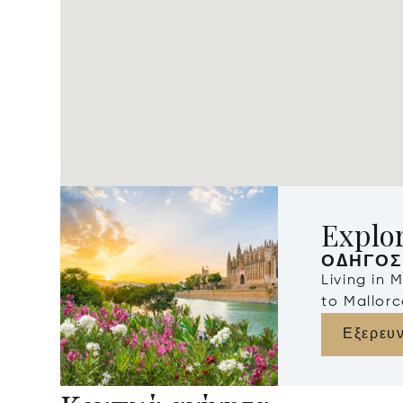
Explor
ΟΔΗΓΌΣ
Living in 
to Mallorc
Εξερευ