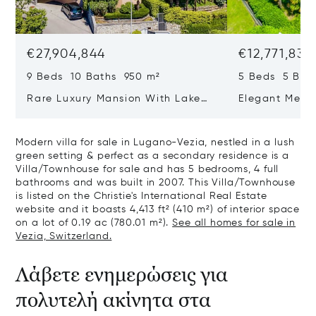
€27,904,844
€12,771,833
9 Beds 10 Baths 950 m²
5 Beds 5 Bat
Rare Luxury Mansion With Lake
Elegant Medit
View & Poolhouse In Sorengo For
With Breatht
Sale
Wide Garden 
Modern villa for sale in Lugano-Vezia, nestled in a lush
green setting & perfect as a secondary residence is a
Villa/Townhouse for sale and has 5 bedrooms, 4 full
bathrooms and was built in 2007. This Villa/Townhouse
is listed on the Christie's International Real Estate
website and it boasts 4,413 ft² (410 m²) of interior space
on a lot of 0.19 ac (780.01 m²).
See all homes for sale in
Vezia, Switzerland.
Λάβετε ενημερώσεις για
πολυτελή ακίνητα στα