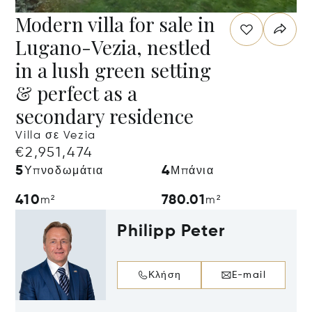
Modern villa for sale in
Lugano-Vezia, nestled
in a lush green setting
& perfect as a
secondary residence
Villa σε Vezia
€2,951,474
5
4
Υπνοδωμάτια
Μπάνια
410
780.01
m²
m²
Philipp Peter
Κλήση
E-mail