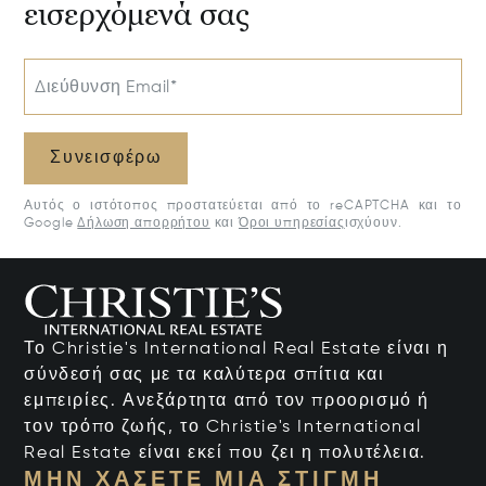
εισερχόμενά σας
Διεύθυνση Email*
Συνεισφέρω
Αυτός ο ιστότοπος προστατεύεται από το reCAPTCHA και το
Google
Δήλωση απορρήτου
και
Όροι υπηρεσίας
ισχύουν.
Το Christie's International Real Estate είναι η
σύνδεσή σας με τα καλύτερα σπίτια και
εμπειρίες. Ανεξάρτητα από τον προορισμό ή
τον τρόπο ζωής, το Christie's International
Real Estate είναι εκεί που ζει η πολυτέλεια.
ΜΗΝ ΧΆΣΕΤΕ ΜΙΑ ΣΤΙΓΜΉ