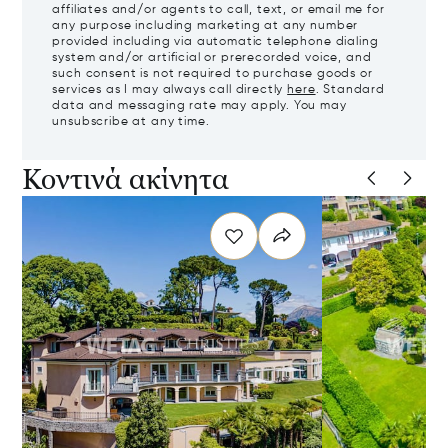
affiliates and/or agents to call, text, or email me for
any purpose including marketing at any number
provided including via automatic telephone dialing
system and/or artificial or prerecorded voice, and
such consent is not required to purchase goods or
services as I may always call directly
here
. Standard
data and messaging rate may apply. You may
unsubscribe at any time.
Κοντινά ακίνητα