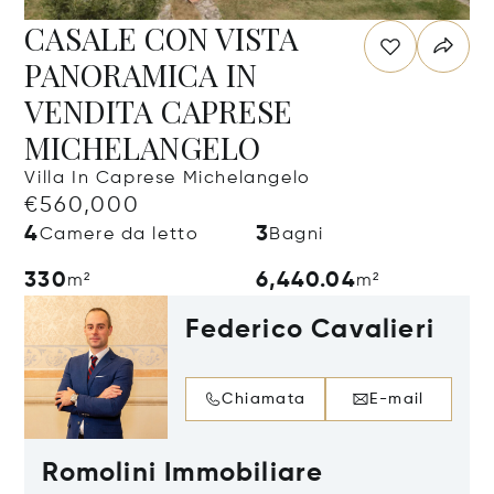
CASALE CON VISTA
PANORAMICA IN
VENDITA CAPRESE
MICHELANGELO
Villa In Caprese Michelangelo
€560,000
4
3
Camere da letto
Bagni
330
6,440.04
m²
m²
Federico Cavalieri
Chiamata
E-mail
Romolini Immobiliare