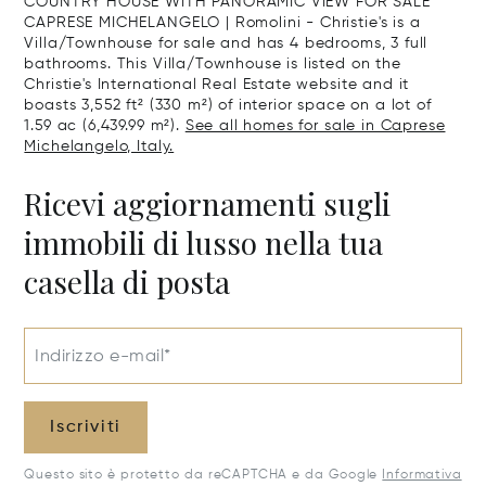
COUNTRY HOUSE WITH PANORAMIC VIEW FOR SALE
CAPRESE MICHELANGELO | Romolini - Christie's is a
Villa/Townhouse for sale and has 4 bedrooms, 3 full
bathrooms. This Villa/Townhouse is listed on the
Christie's International Real Estate website and it
boasts 3,552 ft² (330 m²) of interior space on a lot of
1.59 ac (6,439.99 m²).
See all homes for sale in Caprese
Michelangelo, Italy.
Ricevi aggiornamenti sugli
immobili di lusso nella tua
casella di posta
Indirizzo e-mail*
Iscriviti
Questo sito è protetto da reCAPTCHA e da Google
Informativa