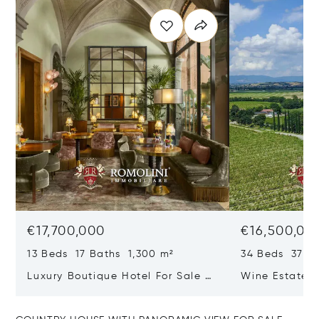
€17,700,000
€16,500,00
13 Beds 17 Baths 1,300 m²
34 Beds 37 Ba
Luxury Boutique Hotel For Sale In
Wine Estate W
Santa Croce, Florence
Vineyards And
Sale In Monte