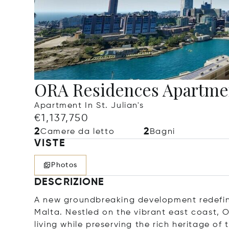
ORA Residences Apartme
Apartment In St. Julian's
€1,137,750
2
2
Camere da letto
Bagni
VISTE
Photos
DESCRIZIONE
A new groundbreaking development redefining
Malta. Nestled on the vibrant east coast, 
living while preserving the rich heritage of 