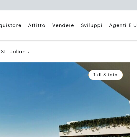
quistare
Affitto
Agenti E U
Vendere
Sviluppi
St. Julian's
1 di 8 foto