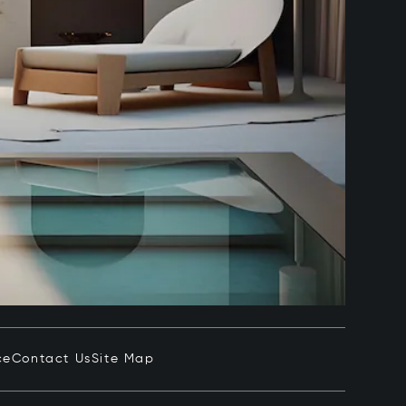
ce
Contact Us
Site Map