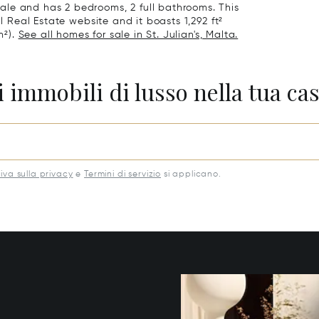
le and has 2 bedrooms, 2 full bathrooms. This
al Real Estate website and it boasts 1,292 ft²
m²).
See all homes for sale in St. Julian's, Malta.
 immobili di lusso nella tua cas
iva sulla privacy
e
Termini di servizio
si applicano.