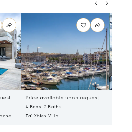
quest
Price available upon request
Price 
4 Beds 2 Baths
2 Beds 
tached
Ta' Xbiex Villa
Pender