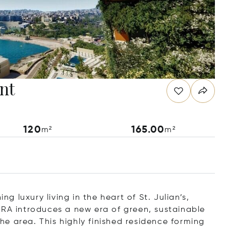
nt
120
165.00
m²
m²
 luxury living in the heart of St. Julian’s,
ORA introduces a new era of green, sustainable
the area. This highly finished residence forming