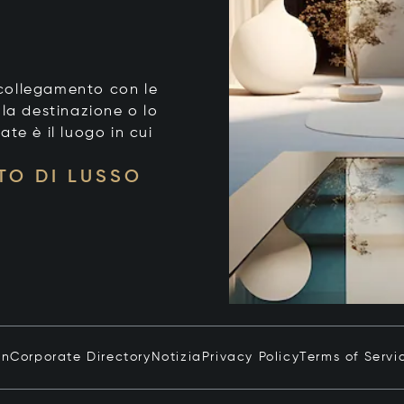
o collegamento con le
 la destinazione o lo
tate è il luogo in cui
TO DI LUSSO
in
Corporate Directory
Notizia
Privacy Policy
Terms of Servi