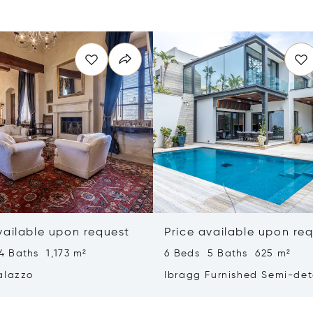
vailable upon request
Price available upon re
4 Baths 1,173 m²
6 Beds 5 Baths 625 m²
alazzo
Ibragg Furnished Semi-de
Villa