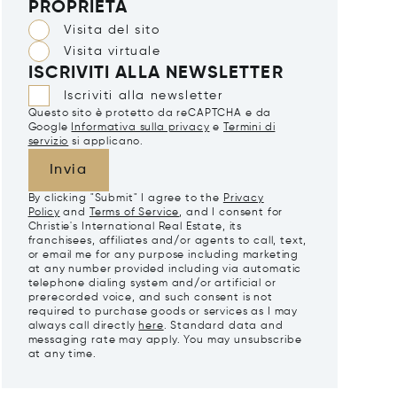
PROPRIETÀ
Visita del sito
Visita virtuale
ISCRIVITI ALLA NEWSLETTER
Iscriviti alla newsletter
Questo sito è protetto da reCAPTCHA e da
Google
Informativa sulla privacy
e
Termini di
servizio
si applicano.
Invia
By clicking "Submit" I agree to the
Privacy
Policy
and
Terms of Service
, and I consent for
Christie's International Real Estate, its
franchisees, affiliates and/or agents to call, text,
or email me for any purpose including marketing
at any number provided including via automatic
telephone dialing system and/or artificial or
prerecorded voice, and such consent is not
required to purchase goods or services as I may
always call directly
here
. Standard data and
messaging rate may apply. You may unsubscribe
at any time.