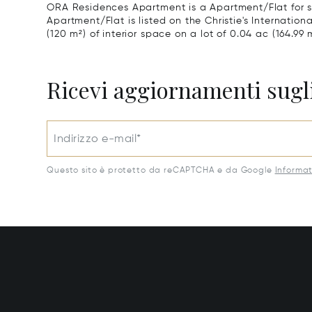
ORA Residences Apartment is a Apartment/Flat for sa
Apartment/Flat is listed on the Christie's Internation
(120 m²) of interior space on a lot of 0.04 ac (164.99 
Ricevi aggiornamenti sugli
Indirizzo e-mail*
Questo sito è protetto da reCAPTCHA e da Google
Informat