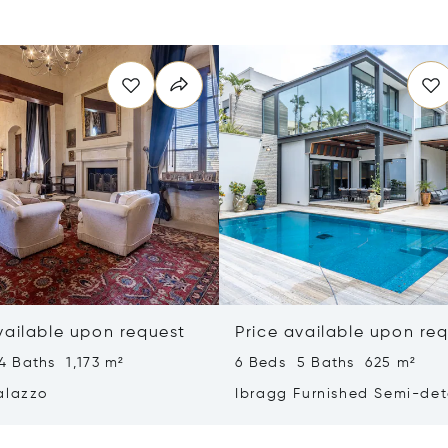
vailable upon request
Price available upon re
4 Baths 1,173 m²
6 Beds 5 Baths 625 m²
alazzo
Ibragg Furnished Semi-de
Villa