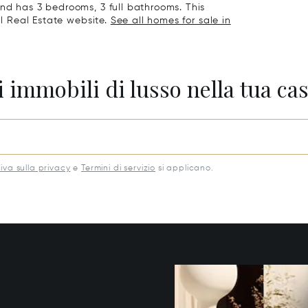
nd has 3 bedrooms, 3 full bathrooms. This
al Real Estate website.
See all homes for sale in
 immobili di lusso nella tua cas
iva sulla privacy
e
Termini di servizio
si applicano.