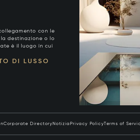
o collegamento con le
 la destinazione o lo
tate è il luogo in cui
TO DI LUSSO
in
Corporate Directory
Notizia
Privacy Policy
Terms of Servi