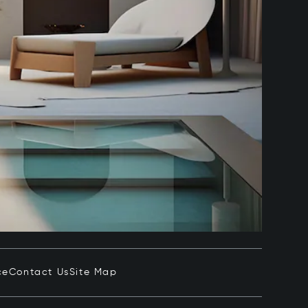
ce
Contact Us
Site Map