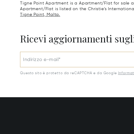
Tigne Point Apartment is a Apartment/Flat for sale a
Apartment/Flat is listed on the Christie's Internation
Tigne Point, Malta.
Ricevi aggiornamenti sugli
Indirizzo e-mail*
Questo sito è protetto da reCAPTCHA e da Google
Informat