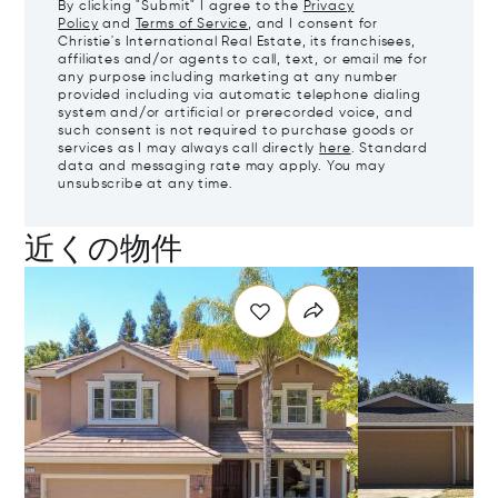
By clicking "Submit" I agree to the
Privacy
Policy
and
Terms of Service
, and I consent for
Christie's International Real Estate, its franchisees,
affiliates and/or agents to call, text, or email me for
any purpose including marketing at any number
provided including via automatic telephone dialing
system and/or artificial or prerecorded voice, and
such consent is not required to purchase goods or
services as I may always call directly
here
. Standard
data and messaging rate may apply. You may
unsubscribe at any time.
近くの物件