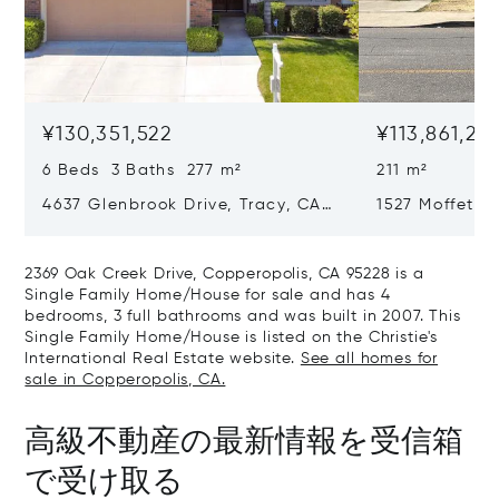
¥130,351,522
¥113,861,26
6 Beds 3 Baths 277 m²
211 m²
4637 Glenbrook Drive, Tracy, CA
1527 Moffett 
95377
2369 Oak Creek Drive, Copperopolis, CA 95228 is a
Single Family Home/House for sale and has 4
bedrooms, 3 full bathrooms and was built in 2007. This
Single Family Home/House is listed on the Christie's
International Real Estate website.
See all homes for
sale in Copperopolis, CA.
高級不動産の最新情報を受信箱
で受け取る