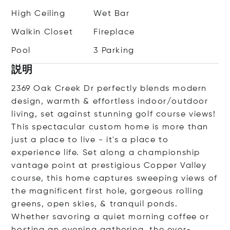
High Ceiling
Wet Bar
Walkin Closet
Fireplace
Pool
3 Parking
説明
2369 Oak Creek Dr perfectly blends modern
design, warmth & effortless indoor/outdoor
living, set against stunning golf course views!
This spectacular custom home is more than
just a place to live - it's a place to
experience life. Set along a championship
vantage point at prestigious Copper Valley
course, this home captures sweeping views of
the magnificent first hole, gorgeous rolling
greens, open skies, & tranquil ponds.
Whether savoring a quiet morning coffee or