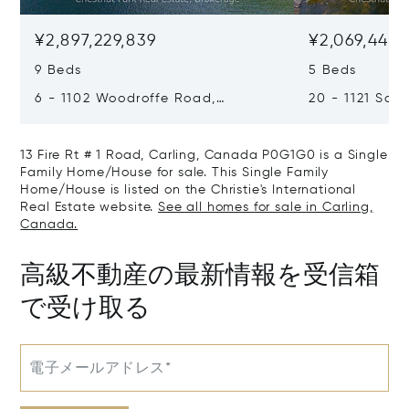
¥2,897,229,839
¥2,069,449,
9 Beds
5 Beds
6 - 1102 Woodroffe Road,
20 - 1121 Scar
Muskoka Lakes, Canada P0C1H0
Muskoka Lake
13 Fire Rt # 1 Road, Carling, Canada P0G1G0 is a Single
Family Home/House for sale. This Single Family
Home/House is listed on the Christie's International
Real Estate website.
See all homes for sale in Carling,
Canada.
高級不動産の最新情報を受信箱
で受け取る
電子メールアドレス*