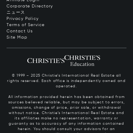
Corporate Directory
ニュース
Privacy Policy
Terms of Service
Contact Us
Site Map
© 1999 – 2025 Christie’s International Real Estate all
rights reserved. Each office is independently owned and
operated.
All information provided herein has been obtained from
sources believed reliable, but may be subject to errors,
omissions, change of price, prior sale, or withdrawal
without notice. Christie’s International Real Estate and
its affiliates make no representation, warranty or
guaranty as to accuracy of any information contained
herein. You should consult your advisors for an