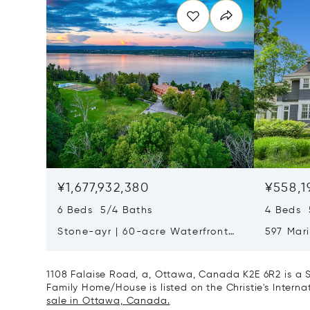
¥1,677,932,380
¥558,1
6 Beds 5/4 Baths
4 Beds 
Stone-ayr | 60-acre Waterfront
597 Mar
Estate
Canada
1108 Falaise Road, a, Ottawa, Canada K2E 6R2 is a S
Family Home/House is listed on the Christie's Interna
sale in Ottawa, Canada.