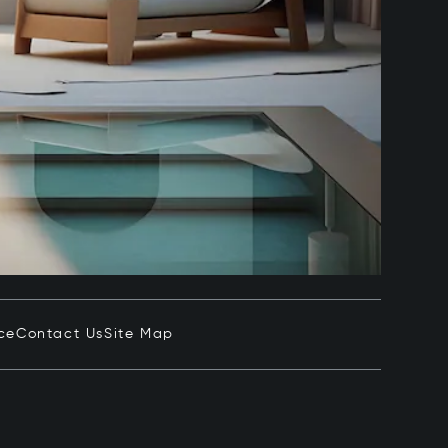
ce
Contact Us
Site Map