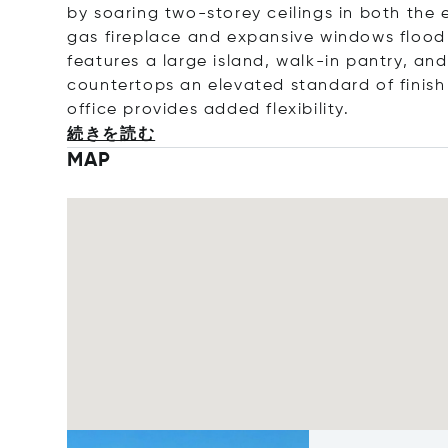
by soaring two-storey ceilings in both the 
gas fireplace and expansive windows flood 
features a large island, walk-in pantry, an
countertops an elevated standard of finish
office provides added flexibi
lity.
続きを読む
MAP