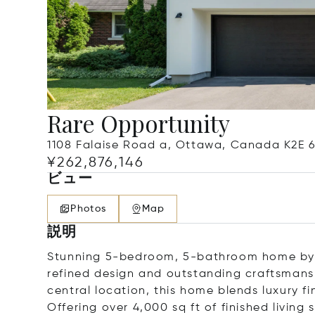
Rare Opportunity
1108 Falaise Road a, Ottawa, Canada K2E 
¥262,876,146
ビュー
Photos
Map
説明
Stunning 5-bedroom, 5-bathroom home by 
refined design and outstanding craftsmanshi
central location, this home blends luxury fi
Offering over 4,000 sq ft of finished livin