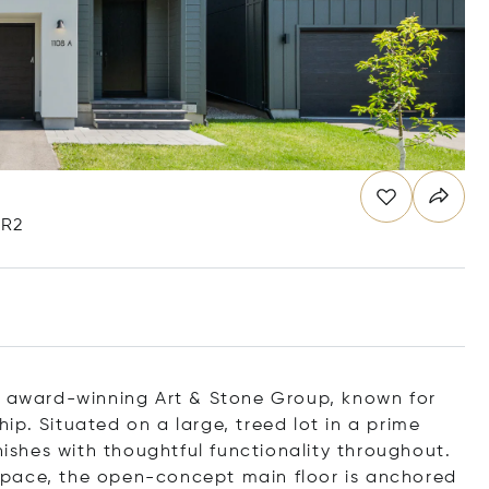
6R2
award-winning Art & Stone Group, known for
p. Situated on a large, treed lot in a prime
nishes with thoughtful functionality throughout.
g space, the open-concept main floor is anchored