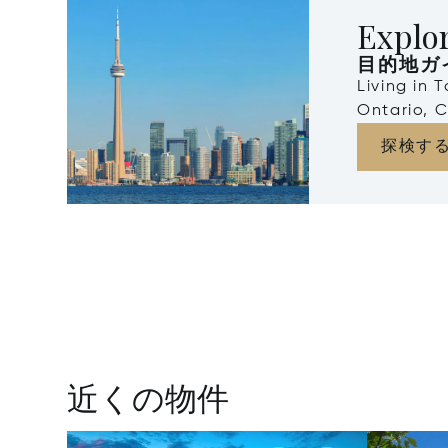
Explo
目的地ガ
Living in 
Ontario, 
探検す
近くの物件