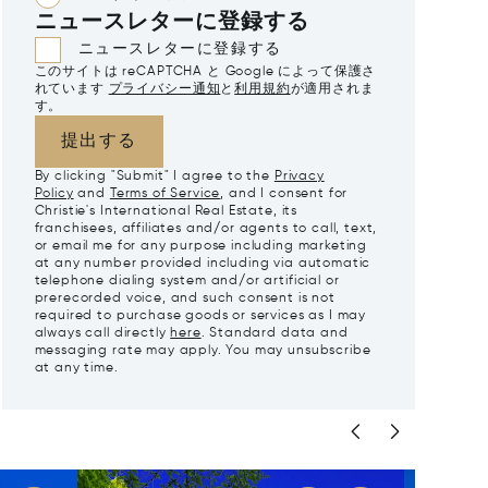
ニュースレターに登録する
ニュースレターに登録する
このサイトは reCAPTCHA と Google によって保護さ
れています
プライバシー通知
と
利用規約
が適用されま
す。
提出する
By clicking "Submit" I agree to the
Privacy
Policy
and
Terms of Service
, and I consent for
Christie's International Real Estate, its
franchisees, affiliates and/or agents to call, text,
or email me for any purpose including marketing
at any number provided including via automatic
telephone dialing system and/or artificial or
prerecorded voice, and such consent is not
required to purchase goods or services as I may
always call directly
here
. Standard data and
messaging rate may apply. You may unsubscribe
at any time.