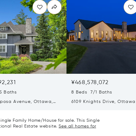
92,231
¥468,578,072
5 Baths
8 Beds 7/1 Baths
iposa Avenue, Ottawa,
6109 Knights Drive, Ottawa
 K1M 0S3
Canada K4M 0A2
ingle Family Home/House for sale. This Single
tional Real Estate website.
See all homes for