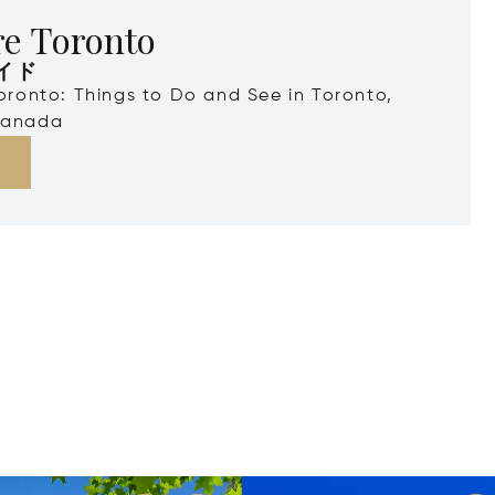
re Toronto
イド
Toronto: Things to Do and See in Toronto,
Canada
る