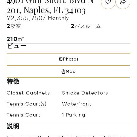
201, Naples, FL 34103
¥2,355,750
/ Monthly
2
2
寝室
バスルーム
210
m²
ビュー
Photos
Map
特徴
Closet Cabinets
Smoke Detectors
Tennis Court(s)
Waterfront
Tennis Court
1 Parking
説明