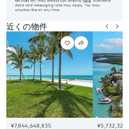
services as I may always call directly
here
. Standard
data and messaging rate may apply. You may
unsubscribe at any time.
近くの物件
¥7,844,648,835
¥5,732,325,