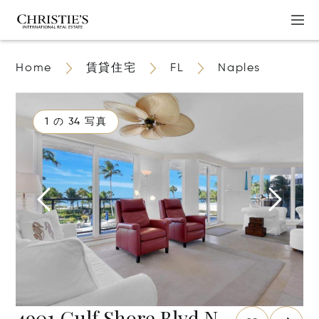
Home
賃貸住宅
FL
Naples
1 の 34 写真
4901 Gulf Shore Blvd N