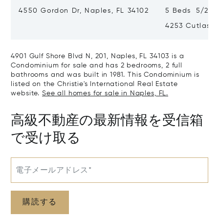
4550 Gordon Dr, Naples, FL 34102
5 Beds 5/2 B
4253 Cutlass 
4901 Gulf Shore Blvd N, 201, Naples, FL 34103 is a
Condominium for sale and has 2 bedrooms, 2 full
bathrooms and was built in 1981. This Condominium is
listed on the Christie's International Real Estate
website.
See all homes for sale in Naples, FL.
高級不動産の最新情報を受信箱
で受け取る
電子メールアドレス*
購読する