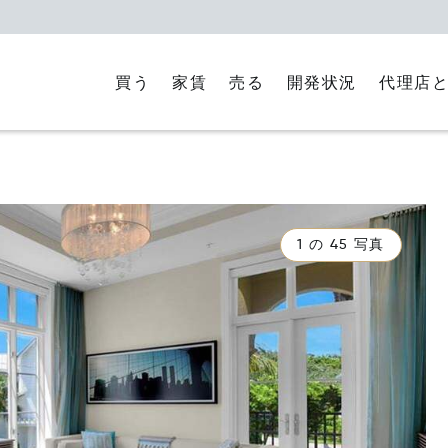
買う
家賃
代理店
売る
開発状況
1 の 45 写真