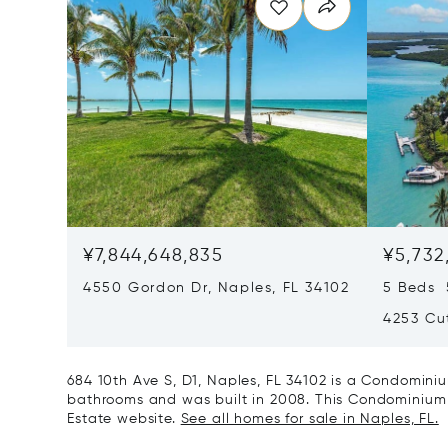
¥7,844,648,835
¥5,732
4550 Gordon Dr, Naples, FL 34102
5 Beds 
4253 Cut
684 10th Ave S, D1, Naples, FL 34102 is a Condominiu
bathrooms and was built in 2008. This Condominium is
Estate website.
See all homes for sale in Naples, FL.