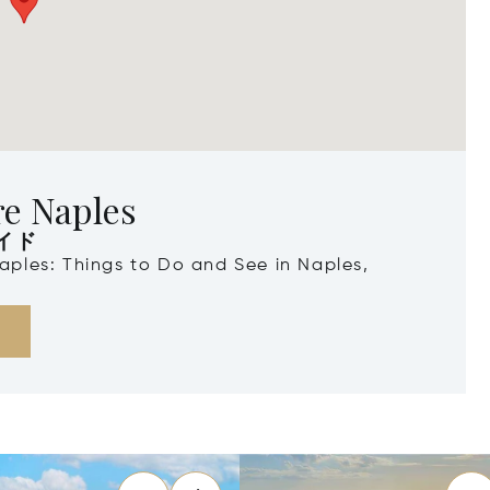
re Naples
イド
Naples: Things to Do and See in Naples,
る