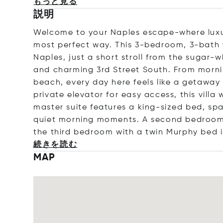
もっと見る
説明
Welcome to your Naples escape-where luxur
most perfect way. This 3-bedroom, 3-bath vi
Naples, just a short stroll from the sugar-
and charming 3rd Street South. From morni
beach, every day here feels like a getaway
private elevator for easy access, this vill
master suite features a king-sized bed, spa
quiet morning moments. A second bedroom w
the third bedroom with a twin Murphy bed i
続きを読む
MAP