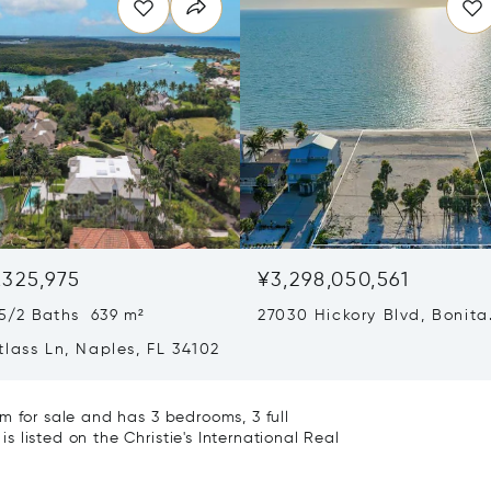
,325,975
¥3,298,050,561
5/2 Baths 639 m²
27030 Hickory Blvd, Bonita
Springs, FL 34134
lass Ln, Naples, FL 34102
m for sale and has 3 bedrooms, 3 full
 listed on the Christie's International Real