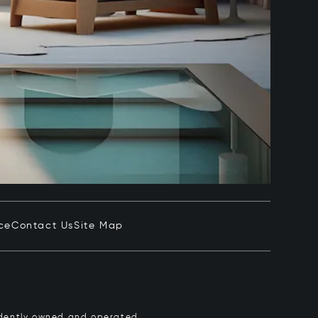
ce
Contact Us
Site Map
pendently owned and operated.