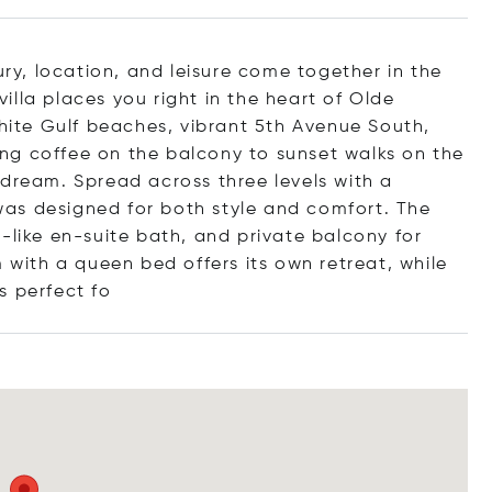
y, location, and leisure come together in the
lla places you right in the heart of Olde
white Gulf beaches, vibrant 5th Avenue South,
ng coffee on the balcony to sunset walks on the
 dream. Spread across three levels with a
a was designed for both style and comfort. The
-like en-suite bath, and private balcony for
ith a queen bed offers its own retreat, while
s perfe
ct fo