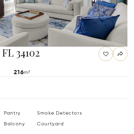
, FL 34102
216
m²
Pantry
Smoke Detectors
Balcony
Courtyard