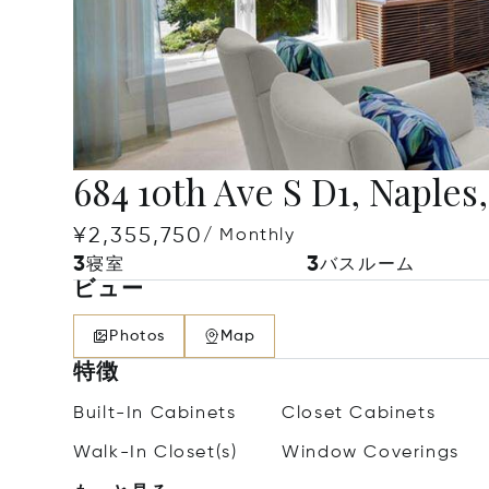
684 10th Ave S D1, Naples
¥2,355,750
/ Monthly
3
3
寝室
バスルーム
ビュー
Photos
Map
特徴
Built-In Cabinets
Closet Cabinets
Walk-In Closet(s)
Window Coverings