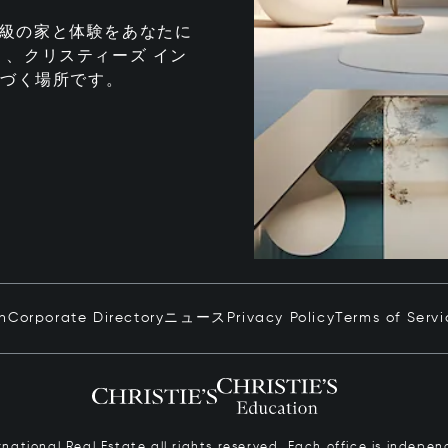
te は、最高級の家と体験をあなたに
、クリスティーズ イン
息づく場所です。
in
Corporate Directory
ニュース
Privacy Policy
Terms of Servi
ernational Real Estate all rights reserved. Each office is inde