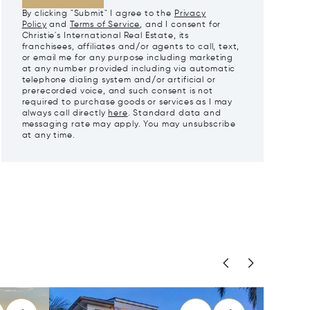
By clicking "Submit" I agree to the
Privacy
Policy
and
Terms of Service
, and I consent for
Christie's International Real Estate, its
franchisees, affiliates and/or agents to call, text,
or email me for any purpose including marketing
at any number provided including via automatic
telephone dialing system and/or artificial or
prerecorded voice, and such consent is not
required to purchase goods or services as I may
always call directly
here
. Standard data and
messaging rate may apply. You may unsubscribe
at any time.