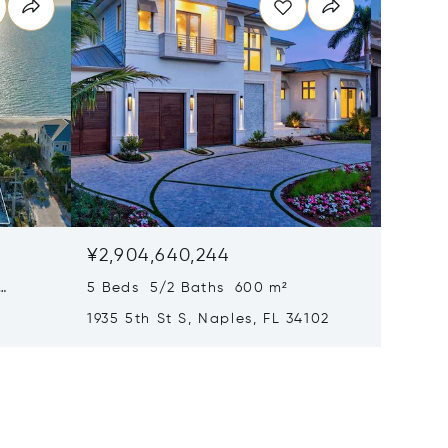
¥2,904,640,244
¥2,826
5 Beds 5/2 Baths 600 m²
6 Beds
1935 5th St S, Naples, FL 34102
1963 Gu
34102