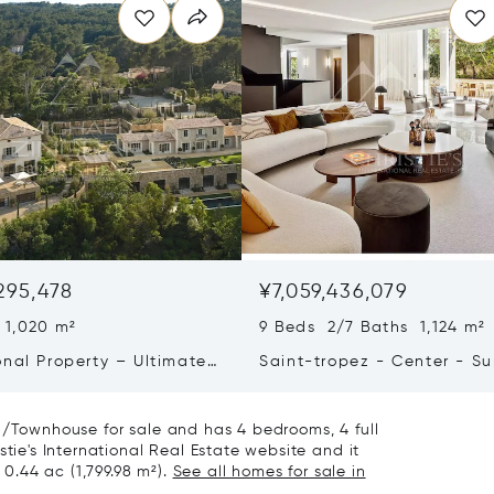
,295,478
¥7,059,436,079
 1,020 m²
9 Beds 2/7 Baths 1,124 m²
onal Property – Ultimate
Saint-tropez - Center - S
iving & Well-being
Town House
a/Townhouse for sale and has 4 bedrooms, 4 full
stie's International Real Estate website and it
 0.44 ac (1,799.98 m²).
See all homes for sale in