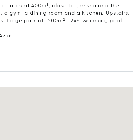
 of ​​around 400m², close to the sea and the
om, a gym, a dining room and a kitchen. Upstairs,
s. Large park of 1500m², 12x6 swimming pool.
Azur