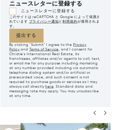
ニュースレターに登録する
ニュースレターに登録する
このサイトは reCAPTCHA と Google によって保護さ
れています
プライバシー通知
と
利用規約
が適用されま
す。
提出する
By clicking "Submit" I agree to the
Privacy
Policy
and
Terms of Service
, and I consent for
Christie's International Real Estate, its
franchisees, affiliates and/or agents to call, text,
or email me for any purpose including marketing
at any number provided including via automatic
telephone dialing system and/or artificial or
prerecorded voice, and such consent is not
required to purchase goods or services as I may
always call directly
here
. Standard data and
messaging rate may apply. You may unsubscribe
at any time.