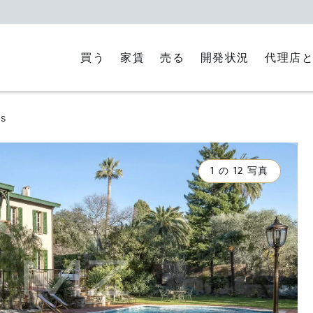
買う
家賃
代理店
売る
開発状況
s
1 の 12 写真