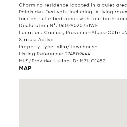
Charming residence located in a quiet area
Palais des Festivals, including: A living ro
four en-suite bedrooms with four bathroom
Declaration N°: 06029020751WF
Location: Cannes, Provence-Alpes-Côte d'
Status: Active
Property Type: Villa/Townhouse
Listing Reference: 274809444
MLS/Provider Listing ID: MZILO1482
MAP