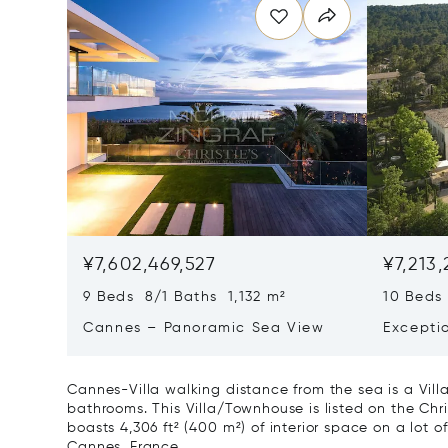
¥7,602,469,527
¥7,213
9 Beds 8/1 Baths 1,132 m²
10 Beds
Cannes – Panoramic Sea View
Excepti
Art Of L
Cannes-Villa walking distance from the sea is a Vill
bathrooms. This Villa/Townhouse is listed on the Chri
boasts 4,306 ft² (400 m²) of interior space on a lot of
Cannes, France.