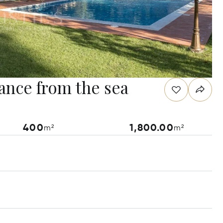
ance from the sea
400
1,800.00
m²
m²