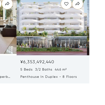
¥6,353,492,440
¥5,249
5 Beds 3/2 Baths 446 m²
9 Beds 
uperb
Penthouse In Duplex - 8 Floors
Waterfr
Cap Fer