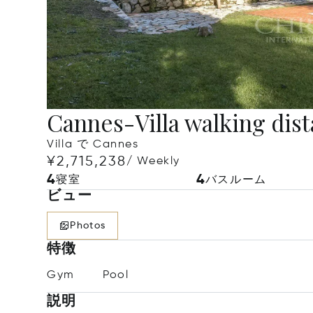
Cannes-Villa walking dist
Villa で Cannes
¥2,715,238
/ Weekly
4
4
寝室
バスルーム
ビュー
Photos
特徴
Gym
Pool
説明