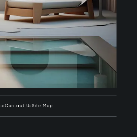
ce
Contact Us
Site Map