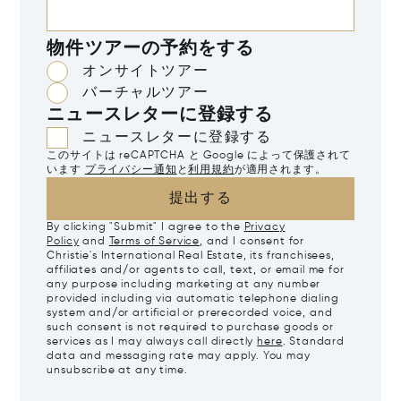
物件ツアーの予約をする
オンサイトツアー
バーチャルツアー
ニュースレターに登録する
ニュースレターに登録する
このサイトは reCAPTCHA と Google によって保護されて
います
プライバシー通知
と
利用規約
が適用されます。
提出する
By clicking "Submit" I agree to the
Privacy
Policy
and
Terms of Service
, and I consent for
Christie's International Real Estate, its franchisees,
affiliates and/or agents to call, text, or email me for
any purpose including marketing at any number
provided including via automatic telephone dialing
system and/or artificial or prerecorded voice, and
such consent is not required to purchase goods or
services as I may always call directly
here
. Standard
data and messaging rate may apply. You may
unsubscribe at any time.