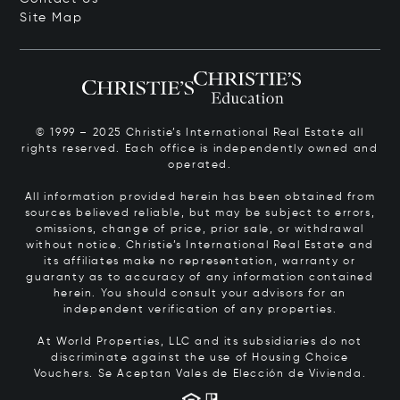
Site Map
© 1999 – 2025 Christie’s International Real Estate all
rights reserved. Each office is independently owned and
operated.
All information provided herein has been obtained from
sources believed reliable, but may be subject to errors,
omissions, change of price, prior sale, or withdrawal
without notice. Christie’s International Real Estate and
its affiliates make no representation, warranty or
guaranty as to accuracy of any information contained
herein. You should consult your advisors for an
independent verification of any properties.
At World Properties, LLC and its subsidiaries do not
discriminate against the use of Housing Choice
Vouchers.
Se Aceptan Vales de Elección de Vivienda.