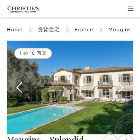
Home
賃貸住宅
France
Mougins
1 の 10 写真
Mougins - Splendid