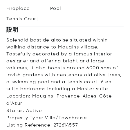
Fireplace
Pool
Tennis Court
説明
Splendid bastide aixoise situated within
walking distance to Mougins village.
Tastefully decorated by a famous interior
designer and offering bright and large
volumes, it also boasts around 6000 sqm of
lavish gardens with centenary old olive trees,
a swimming pool and a tennis court. 6 en
suite bedrooms including a Master suite.
Location: Mougins, Provence-Alpes-Côte
d'Azur
Status: Active
Property Type: Villa/Townhouse
Listing Reference: 272614557