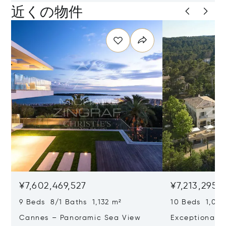
近くの物件
¥7,602,469,527
¥7,213,295,
9 Beds 8/1 Baths 1,132 m²
10 Beds 1,020
Cannes – Panoramic Sea View
Exceptional P