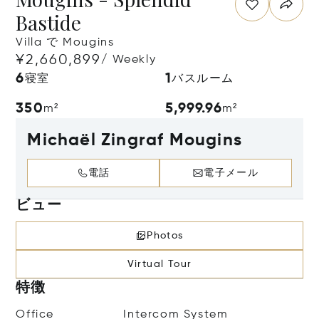
Bastide
Villa で Mougins
¥2,660,899
/ Weekly
6
1
寝室
バスルーム
350
5,999.96
m²
m²
Michaël Zingraf Mougins
電話
電子メール
ビュー
Photos
Virtual Tour
特徴
Office
Intercom System