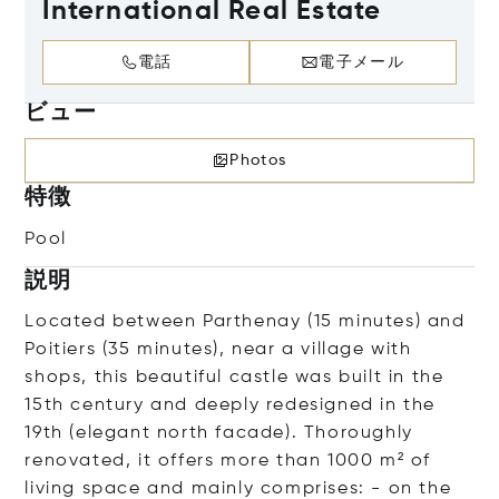
International Real Estate
電話
電子メール
ビュー
Photos
特徴
Pool
説明
Located between Parthenay (15 minutes) and
Poitiers (35 minutes), near a village with
shops, this beautiful castle was built in the
15th century and deeply redesigned in the
19th (elegant north facade). Thoroughly
renovated, it offers more than 1000 m² of
living space and mainly comprises: - on the