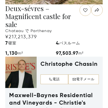
Deux-sévres –
Magnificent castle for
sale
Chateau で Parthenay
¥217,213,379
7
4
寝室
バスルーム
1,130
97,503.97
m²
m²
Christophe Chassin
電話
電子メール
Maxwell-Baynes Residential
and Vineyards - Christie's