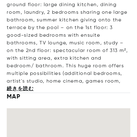
ground floor: large dining kitchen, dining
room, laundry, 2 bedrooms sharing one large
bathroom, summer kitchen giving onto the
terrace by the pool – on the 1st floor: 3
good-sized bedrooms with ensuite
bathrooms, TV lounge, music room, study –
on the 2nd floor: spectacular room of 313 m²,
with sitting area, extra kitchen and
bedroom/ bathroom. This huge room offers
multiple possibilities (additional bedrooms,
artist's studio, home cinema, games
room,
続きを読む
MAP