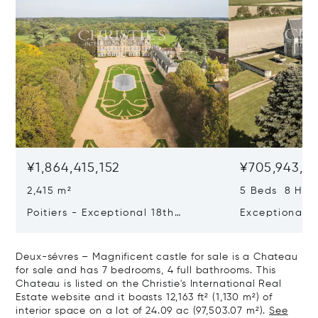
¥1,864,415,152
¥705,943,6
2,415 m²
5 Beds 8 Half
Poitiers - Exceptional 18th
Exceptional L
Century Castle
Estate With 
Impressive Ch
Deux-sévres – Magnificent castle for sale is a Chateau
Of Aoc Saumu
for sale and has 7 bedrooms, 4 full bathrooms. This
Chateau is listed on the Christie's International Real
Estate website and it boasts 12,163 ft² (1,130 m²) of
interior space on a lot of 24.09 ac (97,503.07 m²).
See