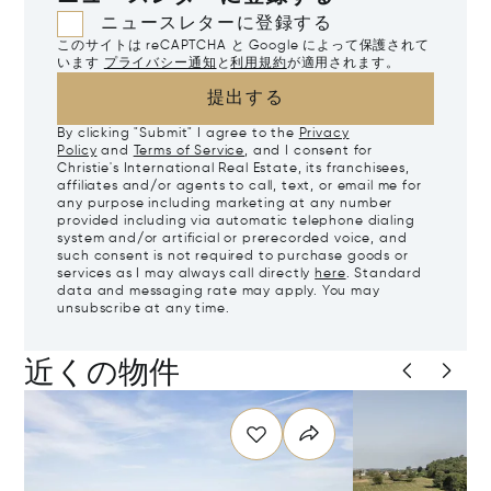
ニュースレターに登録する
このサイトは reCAPTCHA と Google によって保護されて
います
プライバシー通知
と
利用規約
が適用されます。
提出する
By clicking "Submit" I agree to the
Privacy
Policy
and
Terms of Service
, and I consent for
Christie's International Real Estate, its franchisees,
affiliates and/or agents to call, text, or email me for
any purpose including marketing at any number
provided including via automatic telephone dialing
system and/or artificial or prerecorded voice, and
such consent is not required to purchase goods or
services as I may always call directly
here
. Standard
data and messaging rate may apply. You may
unsubscribe at any time.
近くの物件