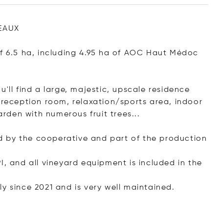
EAUX
of 6.5 ha, including 4.95 ha of AOC Haut Médoc
'll find a large, majestic, upscale residence
 reception room, relaxation/sports area, indoor
den with numerous fruit trees...
 by the cooperative and part of the production
I, and all vineyard equipment is included in the
y since 2021 and is very well maintained.