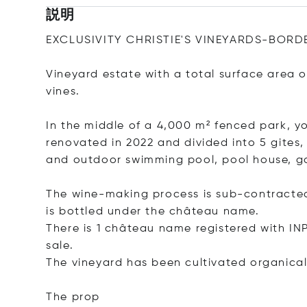
説明
EXCLUSIVITY CHRISTIE'S VINEYARDS-BORD
Vineyard estate with a total surface area 
vines.
In the middle of a 4,000 m² fenced park, you
renovated in 2022 and divided into 5 gites,
and outdoor swimming pool, pool house, gar
The wine-making process is sub-contracted
is bottled under the château name.
There is 1 château name registered with INP
sale.
The vineyard has been cultivated organicall
The
prop