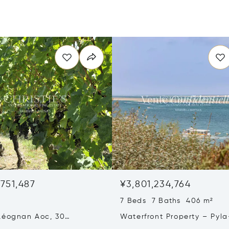
,751,487
¥3,801,234,764
7 Beds 7 Baths 406 m²
Léognan Aoc, 30
Waterfront Property – Pyla
, Top Terroir, Villa
mer