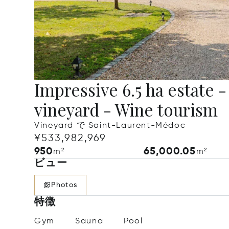
Impressive 6.5 ha estate
vineyard - Wine tourism
Vineyard で Saint-Laurent-Médoc
¥533,982,969
950
65,000.05
m²
m²
ビュー
Photos
特徴
Gym
Sauna
Pool