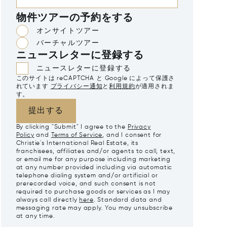
物件ツアーの予約をする
オンサイトツアー
バーチャルツアー
ニュースレターに登録する
ニュースレターに登録する
このサイトは reCAPTCHA と Google によって保護さ
れています
プライバシー通知
と
利用規約
が適用されま
す。
提出する
By clicking "Submit" I agree to the
Privacy
Policy
and
Terms of Service
, and I consent for
Christie's International Real Estate, its
franchisees, affiliates and/or agents to call, text,
or email me for any purpose including marketing
at any number provided including via automatic
telephone dialing system and/or artificial or
prerecorded voice, and such consent is not
required to purchase goods or services as I may
always call directly
here
. Standard data and
messaging rate may apply. You may unsubscribe
at any time.