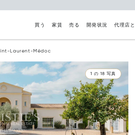
買う
家賃
代理店
売る
開発状況
int-Laurent-Médoc
1 の 18 写真