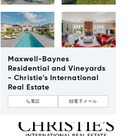
Maxwell-Baynes
Residential and Vineyards
- Christie's International
Real Estate
電話
電子メール