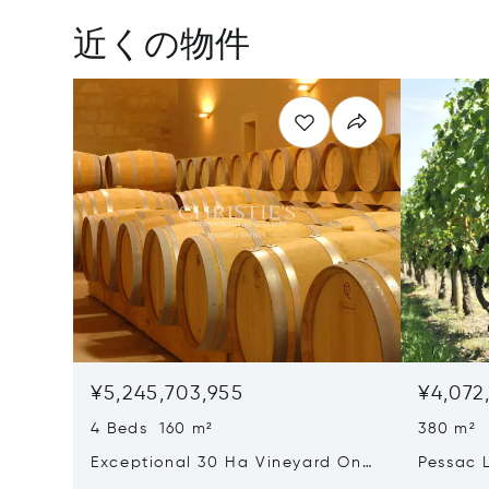
近くの物件
¥5,245,703,955
¥4,072
4 Beds 160 m²
380 m²
Exceptional 30 Ha Vineyard On
Pessac 
The Right Bank
Hectares