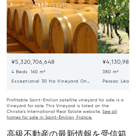
¥5,320,706,648
¥4,130,983
4 Beds 160 m²
380 m²
Exceptional 30 Ha Vineyard On
Pessac Léogn
The Right Bank
Hectares, Top 
Profitable Saint-Emilion satellite vineyard for sale is a
Vineyard for sale. This Vineyard is listed on the
Christie's International Real Estate website.
See all
homes for sale in Saint-Émilion, France.
高級不動産の最新情報を受信箱