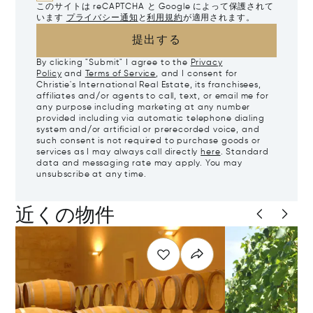
このサイトは reCAPTCHA と Google によって保護されて
います
プライバシー通知
と
利用規約
が適用されます。
提出する
By clicking "Submit" I agree to the
Privacy
Policy
and
Terms of Service
, and I consent for
Christie's International Real Estate, its franchisees,
affiliates and/or agents to call, text, or email me for
any purpose including marketing at any number
provided including via automatic telephone dialing
system and/or artificial or prerecorded voice, and
such consent is not required to purchase goods or
services as I may always call directly
here
. Standard
data and messaging rate may apply. You may
unsubscribe at any time.
近くの物件