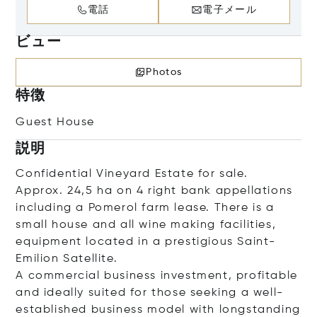
電話
電子メール
ビュー
Photos
特徴
Guest House
説明
Confidential Vineyard Estate for sale.
Approx. 24,5 ha on 4 right bank appellations
including a Pomerol farm lease. There is a
small house and all wine making facilities,
equipment located in a prestigious Saint-
Emilion Satellite.
A commercial business investment, profitable
and ideally suited for those seeking a well-
established business model with longstanding