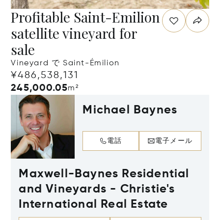
Profitable Saint-Emilion
satellite vineyard for
sale
Vineyard で Saint-Émilion
¥486,538,131
245,000.05
m²
Michael Baynes
電話
電子メール
Maxwell-Baynes Residential
and Vineyards - Christie's
International Real Estate