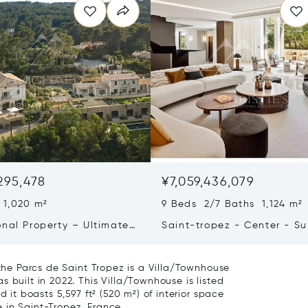
,295,478
¥7,059,436,079
 1,020 m²
9 Beds 2/7 Baths 1,124 m²
onal Property – Ultimate
Saint-tropez - Center - S
iving & Well-being
Town House
 the Parcs de Saint Tropez is a Villa/Townhouse
 built in 2022. This Villa/Townhouse is listed
d it boasts 5,597 ft² (520 m²) of interior space
e in Saint-Tropez, France.