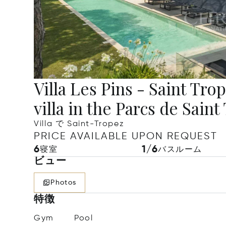
Villa Les Pins - Saint Tr
villa in the Parcs de Sain
Villa で Saint-Tropez
PRICE AVAILABLE UPON REQUEST
6
1/6
寝室
バスルーム
ビュー
Photos
特徴
Gym
Pool