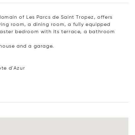
domain of Les Parcs de Saint Tropez, offers
living room, a dining room, a fully equipped
master bedroom with its terrace, a bathroom
 house and a garage.
te d'Azur