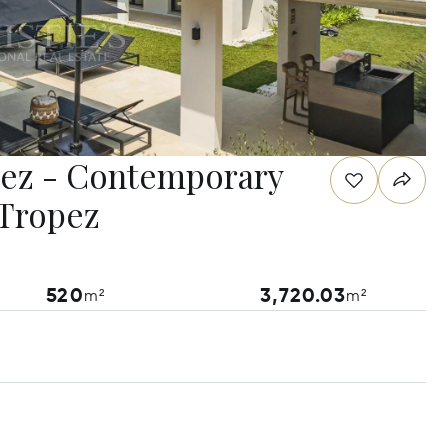
opez - Contemporary
t Tropez
520
3,720.03
m²
m²