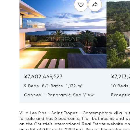
¥7,602,469,527
¥7,213
9 Beds 8/1 Baths 1,132 m²
10 Beds
Cannes – Panoramic Sea View
Excepti
Art Of L
Villa Les Pins - Saint Tropez - Contemporary villa in
for sale and has 6 bedrooms, 1 full bathrooms and was
on the Christie's International Real Estate website an
on a lot of 0.92 ac (3,719.99 m²).
See all homes for sal