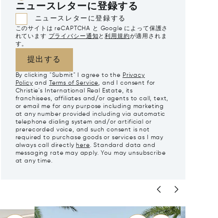
ニュースレターに登録する
ニュースレターに登録する
このサイトは reCAPTCHA と Google によって保護さ
れています
プライバシー通知
と
利用規約
が適用されま
す。
提出する
By clicking "Submit" I agree to the
Privacy
Policy
and
Terms of Service
, and I consent for
Christie's International Real Estate, its
franchisees, affiliates and/or agents to call, text,
or email me for any purpose including marketing
at any number provided including via automatic
telephone dialing system and/or artificial or
prerecorded voice, and such consent is not
required to purchase goods or services as I may
always call directly
here
. Standard data and
messaging rate may apply. You may unsubscribe
at any time.