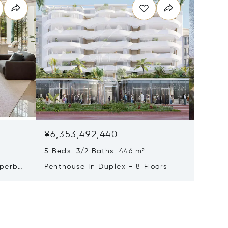
¥6,353,492,440
¥5,249
5 Beds 3/2 Baths 446 m²
9 Beds 
uperb
Penthouse In Duplex - 8 Floors
Waterfr
Cap Fer