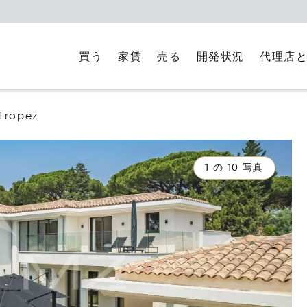
買う
家賃
代理店
売る
開発状況
-Tropez
1 の 10 写真