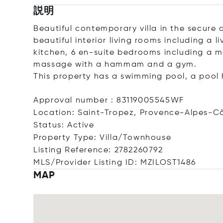
説明
Beautiful contemporary villa in the secure 
beautiful interior living rooms including a 
kitchen, 6 en-suite bedrooms including a 
massage with a hammam and a gym.
This property has a swimming pool, a pool
Approval number : 83119005545WF
Location: Saint-Tropez, Provence-Alpes-Cô
Status: Active
Property Type: Villa/Townhouse
Listing Reference: 2782260792
MLS/Provider Listing ID: MZILOST1486
MAP