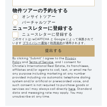
物件ツアーの予約をする
オンサイトツアー
バーチャルツアー
ニュースレターに登録する
ニュースレターに登録する
このサイトは reCAPTCHA と Google によって保護されて
います
プライバシー通知
と
利用規約
が適用されます。
提出する
By clicking "Submit" I agree to the
Privacy
Policy
and
Terms of Service
, and I consent for
Christie's International Real Estate, its franchisees,
affiliates and/or agents to call, text, or email me for
any purpose including marketing at any number
provided including via automatic telephone dialing
system and/or artificial or prerecorded voice, and
such consent is not required to purchase goods or
services as I may always call directly
here
. Standard
data and messaging rate may apply. You may
unsubscribe at any time.