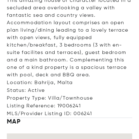
This amazing house of character located in a
secluded area overlooking a valley with
fantastic sea and country views.
Accommodation layout comprises an open
plan living/dining leading to a lovely terrace
with open views, fully equipped
kitchen/breakfast, 3 bedrooms (3 with en-
suite facilites and terraces), guest bedroom
and a main bathroom. Complementing this
one of a kind property is a spacious terrace
with pool, deck and BBQ area.
Location: Bahrija, Malta
Status: Active
Property Type: Villa/Townhouse
Listing Reference: 19006241
MLS/Provider Listing ID: 006241
MAP