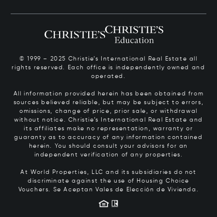
© 1999 – 2025 Christie’s International Real Estate all
rights reserved. Each office is independently owned and
operated.
All information provided herein has been obtained from
sources believed reliable, but may be subject to errors,
omissions, change of price, prior sale, or withdrawal
without notice. Christie’s International Real Estate and
its affiliates make no representation, warranty or
guaranty as to accuracy of any information contained
herein. You should consult your advisors for an
independent verification of any properties.
At World Properties, LLC and its subsidiaries do not
discriminate against the use of Housing Choice
Vouchers.
Se Aceptan Vales de Elección de Vivienda.