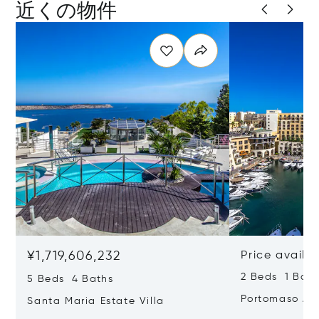
近くの物件
¥1,719,606,232
Price availa
2 Beds 1 Bath
5 Beds 4 Baths
Portomaso Ap
Santa Maria Estate Villa