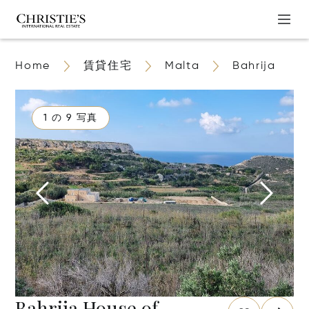
Home
賃貸住宅
Malta
Bahrija
1 の 9 写真
Bahrija House of