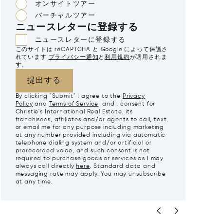
オンサイトツアー
バーチャルツアー
ニュースレターに登録する
ニュースレターに登録する
このサイトは reCAPTCHA と Google によって保護さ
れています
プライバシー通知
と
利用規約
が適用されま
す。
提出する
By clicking "Submit" I agree to the
Privacy
Policy
and
Terms of Service
, and I consent for
Christie's International Real Estate, its
franchisees, affiliates and/or agents to call, text,
or email me for any purpose including marketing
at any number provided including via automatic
telephone dialing system and/or artificial or
prerecorded voice, and such consent is not
required to purchase goods or services as I may
always call directly
here
. Standard data and
messaging rate may apply. You may unsubscribe
at any time.