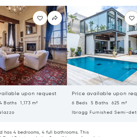
vailable upon request
Price available upon re
4 Baths 1,173 m²
6 Beds 5 Baths 625 m²
alazzo
Ibragg Furnished Semi-de
Villa
d has 4 bedrooms, 4 full bathrooms. This