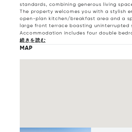
standards, combining generous living space
The property welcomes you with a stylish e
open-plan kitchen/breakfast area and a s
large front terrace boasting uninterrupted 
Accommodation includes four double bedro
続きを読む
MAP