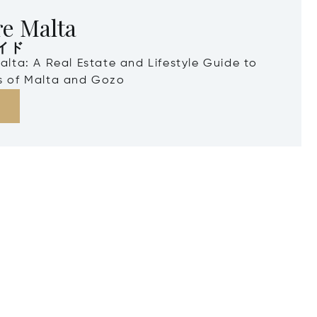
re Malta
イド
Malta: A Real Estate and Lifestyle Guide to
ds of Malta and Gozo
る