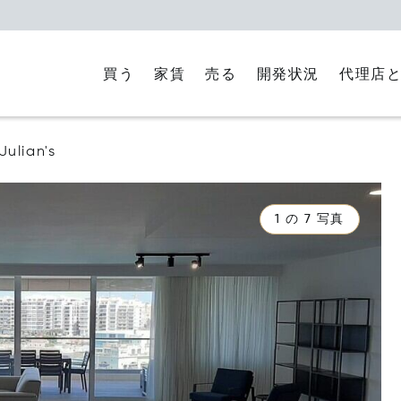
買う
家賃
代理店
売る
開発状況
 Julian's
1 の 7 写真