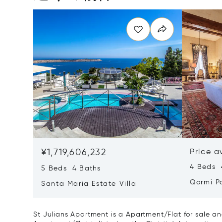
¥1,719,606,232
Price a
4 Beds 
5 Beds 4 Baths
Qormi P
Santa Maria Estate Villa
St Julians Apartment is a Apartment/Flat for sale an