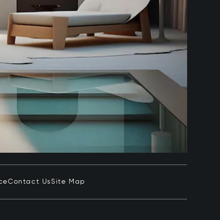
ce
Contact Us
Site Map