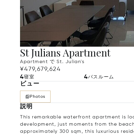
St Julians Apartment
Apartment で St. Julian's
¥479,679,624
4
4
寝室
バスルーム
ビュー
Photos
説明
This remarkable waterfront apartment is lo
development, just moments from the beach 
approximately 300 sqm, this luxurious resid