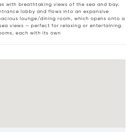
s with breathtaking views of the sea and bay.
ntrance lobby and flows into an expansive
pacious lounge/dining room, which opens onto a
sea views — perfect for relaxing or entertaining.
oms, each with it
s own