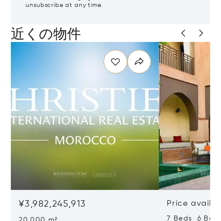
unsubscribe at any time.
近くの物件
¥3,982,245,913
Price availa
7 Beds 6 Bat
20,000 m²