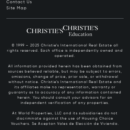
Contact Us
Site Map
© 1999 – 2025 Christie’s International Real Estate all
rights reserved. Each office is independently owned and
operated.
All information provided herein has been obtained from
sources believed reliable, but may be subject to errors,
omissions, change of price, prior sale, or withdrawal
without notice. Christie’s International Real Estate and
its affiliates make no representation, warranty or
guaranty as to accuracy of any information contained
herein. You should consult your advisors for an
independent verification of any properties.
At World Properties, LLC and its subsidiaries do not
discriminate against the use of Housing Choice
Vouchers.
Se Aceptan Vales de Elección de Vivienda.