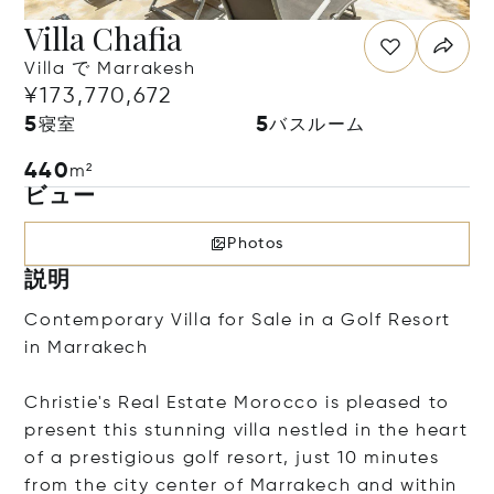
Villa Chafia
Villa で Marrakesh
¥173,770,672
5
5
寝室
バスルーム
440
m²
ビュー
Photos
説明
Contemporary Villa for Sale in a Golf Resort
in Marrakech
Christie's Real Estate Morocco is pleased to
present this stunning villa nestled in the heart
of a prestigious golf resort, just 10 minutes
from the city center of Marrakech and within