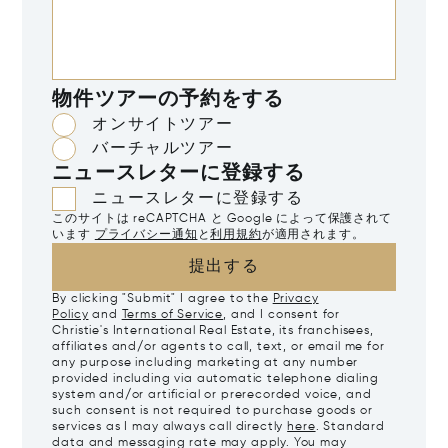
物件ツアーの予約をする
オンサイトツアー
バーチャルツアー
ニュースレターに登録する
ニュースレターに登録する
このサイトは reCAPTCHA と Google によって保護されて
います
プライバシー通知
と
利用規約
が適用されます。
提出する
By clicking "Submit" I agree to the
Privacy
Policy
and
Terms of Service
, and I consent for
Christie's International Real Estate, its franchisees,
affiliates and/or agents to call, text, or email me for
any purpose including marketing at any number
provided including via automatic telephone dialing
system and/or artificial or prerecorded voice, and
such consent is not required to purchase goods or
services as I may always call directly
here
. Standard
data and messaging rate may apply. You may