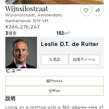
Wijnsilostraat
Wijnsilostraat, Amsterdam,
Netherlands 1019 VM
¥264,276,247
3
152
寝室
m²
Leslie D.T. de Ruiter
電話
電子メール
ビュー
Photos
Map
説明
Living on a rooftop with a 360-degree view of