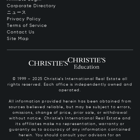
Corporate Directory
ニュース
Privacy Policy
Terms of Service
Contact Us
Site Map
© 1999 – 2025 Christie’s International Real Estate all
rights reserved. Each office is independently owned and
operated.
All information provided herein has been obtained from
sources believed reliable, but may be subject to errors,
omissions, change of price, prior sale, or withdrawal
without notice. Christie’s International Real Estate and
its affiliates make no representation, warranty or
guaranty as to accuracy of any information contained
herein. You should consult your advisors for an