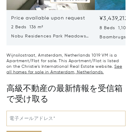
Price available upon request
¥3,439,212,
2 Beds 136 m²
8 Beds 1,100 
Nobu Residences Park Meadows
Baambrugse Z
Type H Hakone, Amsterdam,
Netherlands 
Netherlands 1077 VX
Wijnsilostraat, Amsterdam, Netherlands 1019 VM is a
Apartment/Flat for sale. This Apartment/Flat is listed
on the Christie's International Real Estate website.
See
all homes for sale in Amsterdam, Netherlands.
高級不動産の最新情報を受信箱
で受け取る
電子メールアドレス*