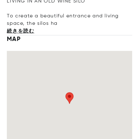
LIVING IN AN OLD WINE SILO
To create a beautiful entrance and living
space, the sil
os ha
続きを読む
MAP