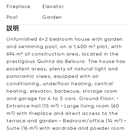
Fireplace
Elevator
Pool
Garden
説明
Unfurnished 6+2 bedroom house with garden
and swimming pool, on a 1,400 m² plot, with
694 m² of construction area, located in the
prestigious Quinta da Beloura. The house has
excellent areas, plenty of natural light and
panoramic views, equipped with air
conditioning, underfloor heating, central
heating, elevator, barbecue, storage room
and garage for 4 to 5 cars. Ground Floor: •
Entrance hall (15 m²) • Large living room (60
m²) with fireplace and direct access to the
terrace and garden • Bedroom/office (14 m²) •
Suite (16 m²) with wardrobe and powder room