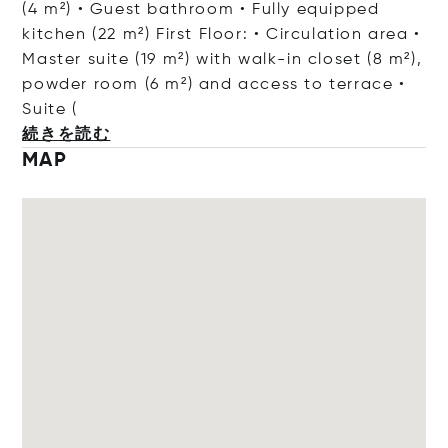
(4 m²) • Guest bathroom • Fully equipped
kitchen (22 m²) First Floor: • Circulation area •
Master suite (19 m²) with walk-in closet (8 m²),
powder room (6 m²) and access to terrace •
Su
ite (
続きを読む
MAP