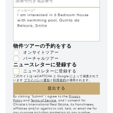
国番号付き電話番号
メッセージ*
物件ツアーの予約をする
オンサイトツアー
バーチャルツアー
ニュースレターに登録する
ニュースレターに登録する
このサイトは reCAPTCHA と Google によって保護されて
います
プライバシー通知
と
利用規約
が適用されます。
提出する
By clicking "Submit" I agree to the
Privacy
Policy
and
Terms of Service
, and I consent for
Christie's International Real Estate, its franchisees,
affiliates and/or agents to call, text, or email me for
any purpose including marketing at any number