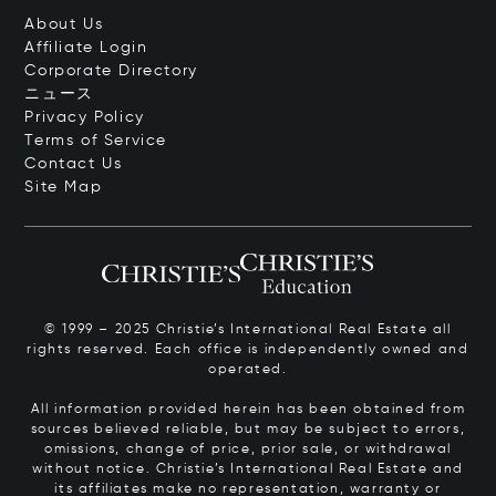
About Us
Affiliate Login
Corporate Directory
ニュース
Privacy Policy
Terms of Service
Contact Us
Site Map
© 1999 – 2025 Christie’s International Real Estate all
rights reserved. Each office is independently owned and
operated.
All information provided herein has been obtained from
sources believed reliable, but may be subject to errors,
omissions, change of price, prior sale, or withdrawal
without notice. Christie’s International Real Estate and
its affiliates make no representation, warranty or