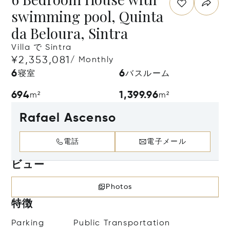
swimming pool, Quinta
da Beloura, Sintra
Villa で Sintra
¥2,353,081
/ Monthly
6
6
寝室
バスルーム
694
1,399.96
m²
m²
Rafael Ascenso
電話
電子メール
ビュー
Photos
特徴
Parking
Public Transportation