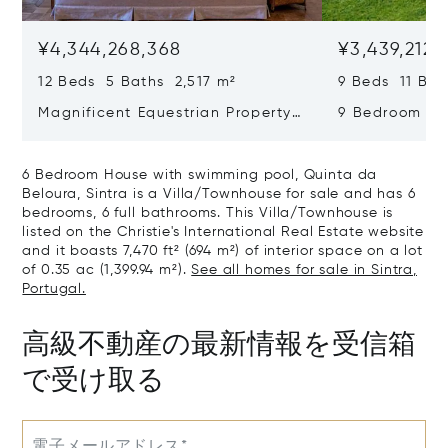
¥4,344,268,368
¥3,439,212,
12 Beds 5 Baths 2,517 m²
9 Beds 11 Bat
Magnificent Equestrian Property
9 Bedroom De
In Sintra
Swimming Poo
6 Bedroom House with swimming pool, Quinta da
Beloura, Sintra is a Villa/Townhouse for sale and has 6
bedrooms, 6 full bathrooms. This Villa/Townhouse is
listed on the Christie's International Real Estate website
and it boasts 7,470 ft² (694 m²) of interior space on a lot
of 0.35 ac (1,399.94 m²).
See all homes for sale in Sintra,
Portugal.
高級不動産の最新情報を受信箱
で受け取る
電子メールアドレス*