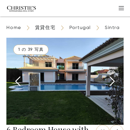
Home
賃貸住宅
Portugal
Sintra
1 の 39 写真
6 Bedroom House with