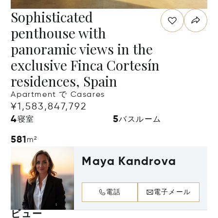
Sophisticated
penthouse with
panoramic views in the
exclusive Finca Cortesín
residences, Spain
Apartment で Casares
¥1,583,847,792
4
5
寝室
バスルーム
581
m²
Maya Kandrova
電話
電子メール
ビュー