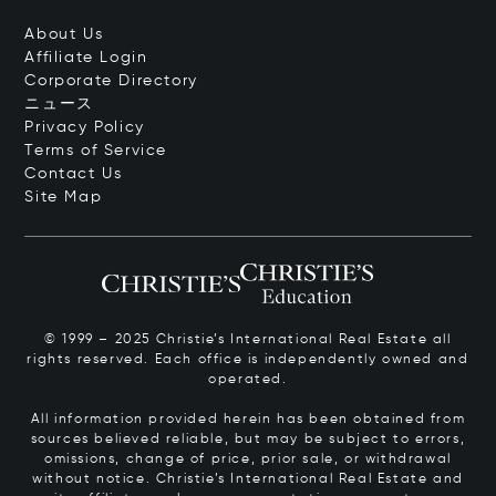
About Us
Affiliate Login
Corporate Directory
ニュース
Privacy Policy
Terms of Service
Contact Us
Site Map
© 1999 – 2025 Christie’s International Real Estate all
rights reserved. Each office is independently owned and
operated.
All information provided herein has been obtained from
sources believed reliable, but may be subject to errors,
omissions, change of price, prior sale, or withdrawal
without notice. Christie’s International Real Estate and