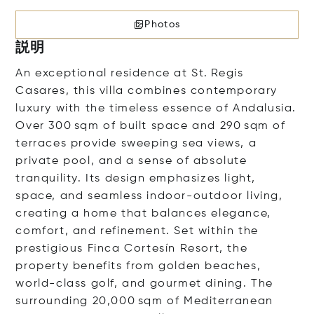
Photos
説明
An exceptional residence at St. Regis
Casares, this villa combines contemporary
luxury with the timeless essence of Andalusia.
Over 300 sqm of built space and 290 sqm of
terraces provide sweeping sea views, a
private pool, and a sense of absolute
tranquility. Its design emphasizes light,
space, and seamless indoor-outdoor living,
creating a home that balances elegance,
comfort, and refinement. Set within the
prestigious Finca Cortesín Resort, the
property benefits from golden beaches,
world-class golf, and gourmet dining. The
surrounding 20,000 sqm of Mediterranean