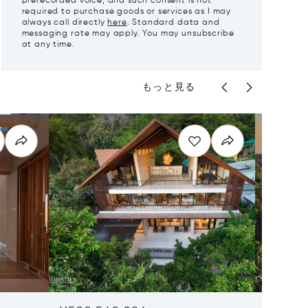
prerecorded voice, and such consent is not
required to purchase goods or services as I may
always call directly
here
. Standard data and
messaging rate may apply. You may unsubscribe
at any time.
もっと見る