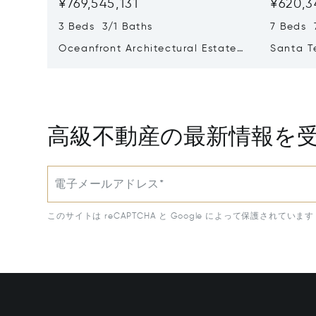
¥769,545,131
¥620,3
3 Beds 3/1 Baths
7 Beds 
Oceanfront Architectural Estate |
Santa T
Santa Teresa North
Costa R
高級不動産の最新情報を
電子メールアドレス*
このサイトは reCAPTCHA と Google によって保護されています