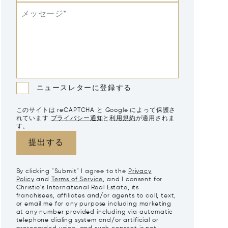
メッセージ*
ニュースレターに登録する
このサイトは reCAPTCHA と Google によって保護さ
れています
プライバシー通知
と
利用規約
が適用されま
す。
提出する
By clicking "Submit" I agree to the
Privacy
Policy
and
Terms of Service
, and I consent for
Christie's International Real Estate, its
franchisees, affiliates and/or agents to call, text,
or email me for any purpose including marketing
at any number provided including via automatic
telephone dialing system and/or artificial or