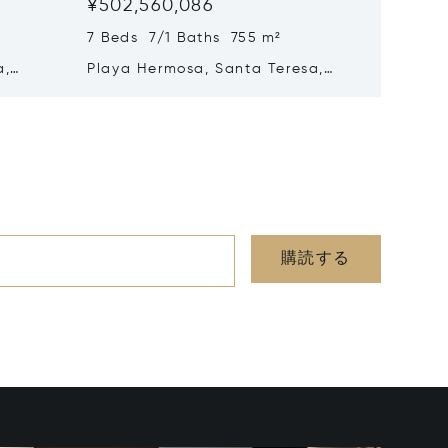
¥502,560,086
¥463,2
7 Beds 7/1 Baths 755 m²
5 Beds
a,
Playa Hermosa, Santa Teresa,
Malpaís
Costa Rica 60111
Rica 60
購読する