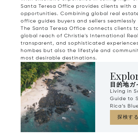
Santa Teresa Office provides clients with a
opportunities. Combining global real estat
office guides buyers and sellers seamlessly
The Santa Teresa Office connects clients to
global reach of Christie's International Re
transparent, and sophisticated experiences,
hombes but also the lifestyle and communi
most desirable destinations.
Explor
目的地ガ
Living in 
Guide to 
Rica’s Blu
探検す