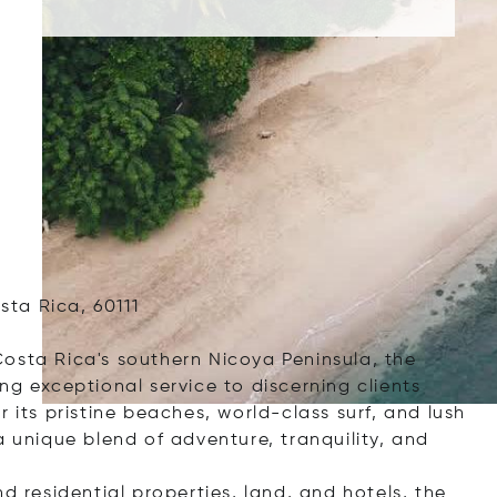
ta Rica, 60111
osta Rica's southern Nicoya Peninsula, the
ng exceptional service to discerning clients
 its pristine beaches, world-class surf, and lush
a unique blend of adventure, tranquility, and
d residential properties, land, and hotels, the