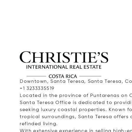
Downtown, Santa Teresa, Santa Teresa, Cos
+1 3233335519
Located in the province of Puntarenas on C
Santa Teresa Office is dedicated to providi
seeking luxury coastal properties. Known for
tropical surroundings, Santa Teresa offers 
refinded living.
With extensive experience in selling high-en