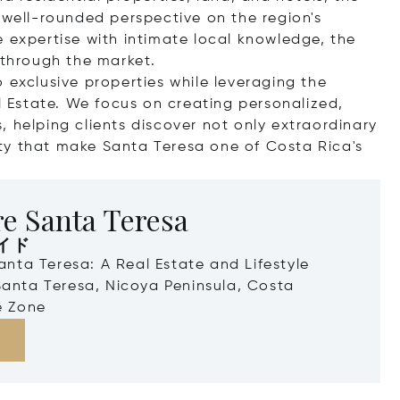
 well-rounded perspective on the region's
e expertise with intimate local knowledge, the
 through the market.
 exclusive properties while leveraging the
al Estate. We focus on creating personalized,
 helping clients discover not only extraordinary
ty that make Santa Teresa one of Costa Rica's
e Santa Teresa
イド
Santa Teresa: A Real Estate and Lifestyle
Santa Teresa, Nicoya Peninsula, Costa
e Zone
る